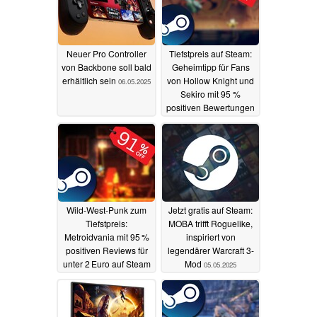
Neuer Pro Controller
Tiefstpreis auf Steam:
von Backbone soll bald
Geheimtipp für Fans
erhältlich sein
von Hollow Knight und
06.05.2025
Sekiro mit 95 %
positiven Bewertungen
im Sale
06.05.2025
Wild-West-Punk zum
Jetzt gratis auf Steam:
Tiefstpreis:
MOBA trifft Roguelike,
Metroidvania mit 95 %
inspiriert von
positiven Reviews für
legendärer Warcraft 3-
unter 2 Euro auf Steam
Mod
05.05.2025
05.05.2025