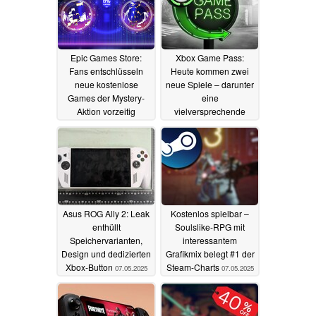
Epic Games Store:
Xbox Game Pass:
Fans entschlüsseln
Heute kommen zwei
neue kostenlose
neue Spiele – darunter
Games der Mystery-
eine
Aktion vorzeitig
vielversprechende
Neuveröffentlichung
10.05.2025
08.05.2025
Asus ROG Ally 2: Leak
Kostenlos spielbar –
enthüllt
Soulslike-RPG mit
Speichervarianten,
interessantem
Design und dedizierten
Grafikmix belegt #1 der
Xbox-Button
Steam-Charts
07.05.2025
07.05.2025