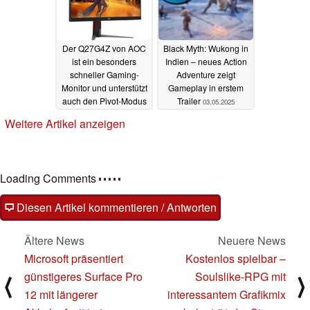
Der Q27G4Z von AOC
Black Myth: Wukong in
ist ein besonders
Indien – neues Action
schneller Gaming-
Adventure zeigt
Monitor und unterstützt
Gameplay in erstem
auch den Pivot-Modus
Trailer
03.05.2025
04.05.2025
Weitere Artikel anzeigen
Loading Comments
Diesen Artikel kommentieren / Antworten
Ältere News
Neuere News
Microsoft präsentiert
Kostenlos spielbar –
günstigeres Surface Pro
Soulslike-RPG mit
⟨
⟩
12 mit längerer
interessantem Grafikmix