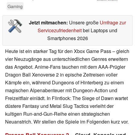
Gaming
Jetzt mitmachen:
Unsere große
Umfrage zur
Servicezufriedenheit
bei Laptops und
Smartphones 2026
Heute ist ein starker Tag für den Xbox Game Pass – gleich
vier Neuzugänge aus unterschiedlichen Genres erweitern
das Angebot. Anime-Fans tauchen mit dem AAA-Prügler
Dragon Ball Xenoverse 2 in epische Zeitreisen voller
Kämpfe ein, während Dungeons of Hinterberg zu einem
magischen Alpenabenteuer mit Dungeon-Action und
Freizeitflair einlädt. In Flintlock: The Siege of Dawn wartet
düstere Fantasy und Metal Slug Tactics verleiht der
kultigen Run-and-Gun-Reihe einen strategischen
Neuanstrich. Wir stellen die Spiele im Folgenden kurz vor.
Dragon Ball Xenoverse 2
– Cloud, Konsole und