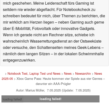
mich geschehen. Meine Leidenschaft fürs Gaming ist
seitdem nie wieder abgeflacht. Für Notebookcheck zu
schreiben bedeutet für mich, über Themen zu berichten, die
mir wirklich am Herzen liegen – neben Gaming auch gerne
über E-Mobilität, Fotovoltaik oder innovative Gadgets.
Wenn ich gerade nicht am Rechner sitze, schiebe ich
wahrscheinlich Wasserrettungsdienst an der Ostseeküste
oder versuche, den Schattenseiten meines Geek-Lebens –
nämlich dem langen Sitzen – in der lokalen Schwimmhalle
entgegenzuwirken.
>
Notebook Test, Laptop Test und News
>
News
>
Newsarchiv
>
News
2025-05
> Xbox Game Pass: Heute kommen vier Spiele aus vier Genres –
darunter ein AAA-Prügler
Autor: Marius Müller, 7.05.2025 (Update: 7.05.2025)
loading failed!
loading failed!