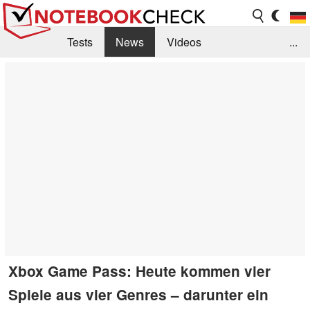
Tests
News
Videos
...
Benchmarks & Tech
Externe Tests
Kaufberatung
Deals
Suche
Jobs
Forum
Xbox Game Pass: Heute kommen vier
Spiele aus vier Genres – darunter ein