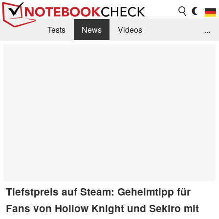
Tests
News
Videos
...
Benchmarks & Tech
Externe Tests
Kaufberatung
Deals
Suche
Jobs
Forum
Tiefstpreis auf Steam: Geheimtipp für
Fans von Hollow Knight und Sekiro mit