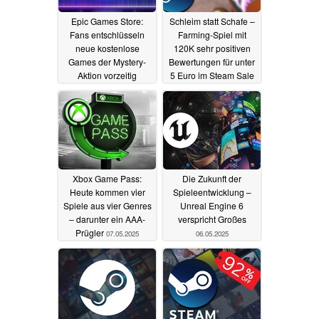
Epic Games Store:
Schleim statt Schafe –
Fans entschlüsseln
Farming-Spiel mit
neue kostenlose
120K sehr positiven
Games der Mystery-
Bewertungen für unter
Aktion vorzeitig
5 Euro im Steam Sale
10.05.2025
09.05.2025
Xbox Game Pass:
Die Zukunft der
Heute kommen vier
Spieleentwicklung –
Spiele aus vier Genres
Unreal Engine 6
– darunter ein AAA-
verspricht Großes
Prügler
07.05.2025
06.05.2025