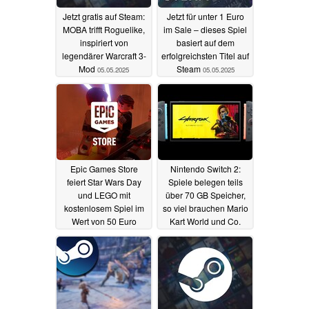
Jetzt gratis auf Steam:
Jetzt für unter 1 Euro
MOBA trifft Roguelike,
im Sale – dieses Spiel
inspiriert von
basiert auf dem
legendärer Warcraft 3-
erfolgreichsten Titel auf
Mod
Steam
05.05.2025
05.05.2025
Epic Games Store
Nintendo Switch 2:
feiert Star Wars Day
Spiele belegen teils
und LEGO mit
über 70 GB Speicher,
kostenlosem Spiel im
so viel brauchen Mario
Wert von 50 Euro
Kart World und Co.
05.05.2025
03.05.2025