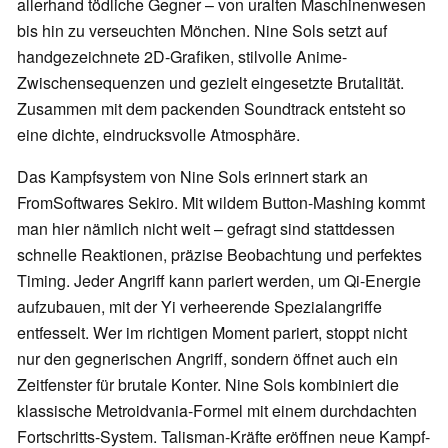
allerhand tödliche Gegner – von uralten Maschinenwesen
bis hin zu verseuchten Mönchen. Nine Sols setzt auf
handgezeichnete 2D-Grafiken, stilvolle Anime-
Zwischensequenzen und gezielt eingesetzte Brutalität.
Zusammen mit dem packenden Soundtrack entsteht so
eine dichte, eindrucksvolle Atmosphäre.
Das Kampfsystem von Nine Sols erinnert stark an
FromSoftwares Sekiro. Mit wildem Button-Mashing kommt
man hier nämlich nicht weit – gefragt sind stattdessen
schnelle Reaktionen, präzise Beobachtung und perfektes
Timing. Jeder Angriff kann pariert werden, um Qi-Energie
aufzubauen, mit der Yi verheerende Spezialangriffe
entfesselt. Wer im richtigen Moment pariert, stoppt nicht
nur den gegnerischen Angriff, sondern öffnet auch ein
Zeitfenster für brutale Konter. Nine Sols kombiniert die
klassische Metroidvania-Formel mit einem durchdachten
Fortschritts-System. Talisman-Kräfte eröffnen neue Kampf-