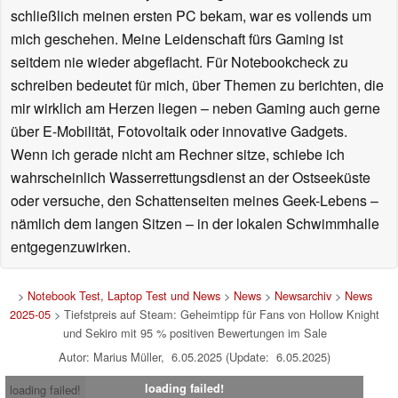
schließlich meinen ersten PC bekam, war es vollends um
mich geschehen. Meine Leidenschaft fürs Gaming ist
seitdem nie wieder abgeflacht. Für Notebookcheck zu
schreiben bedeutet für mich, über Themen zu berichten, die
mir wirklich am Herzen liegen – neben Gaming auch gerne
über E-Mobilität, Fotovoltaik oder innovative Gadgets.
Wenn ich gerade nicht am Rechner sitze, schiebe ich
wahrscheinlich Wasserrettungsdienst an der Ostseeküste
oder versuche, den Schattenseiten meines Geek-Lebens –
nämlich dem langen Sitzen – in der lokalen Schwimmhalle
entgegenzuwirken.
>
Notebook Test, Laptop Test und News
>
News
>
Newsarchiv
>
News
2025-05
> Tiefstpreis auf Steam: Geheimtipp für Fans von Hollow Knight
und Sekiro mit 95 % positiven Bewertungen im Sale
Autor: Marius Müller, 6.05.2025 (Update: 6.05.2025)
loading failed!
loading failed!