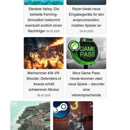
Stardew Valley: Die
Razer bietet neue
beliebte Farming-
Eingabegeräte für den
Simulation bekommt
anspruchsvollen,
eventuell endlich einen
mobilen Spieler an
Nachfolger
09.05.2025
09.05.2025
Warhammer 40k VR-
Xbox Game Pass:
Shooter: Defenders of
Heute kommen zwei
Avarax erhält
neue Spiele – darunter
schwereren Modus
eine
vielversprechende
08.05.2025
Neuveröffentlichung
08.05.2025