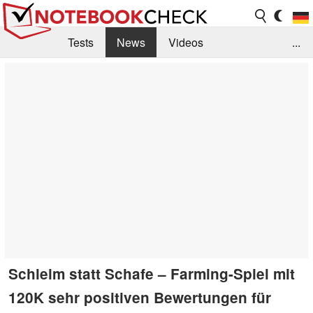
Tests
News
Videos
...
Benchmarks & Tech
Externe Tests
Kaufberatung
Deals
Suche
Jobs
Forum
Schleim statt Schafe – Farming-Spiel mit
120K sehr positiven Bewertungen für