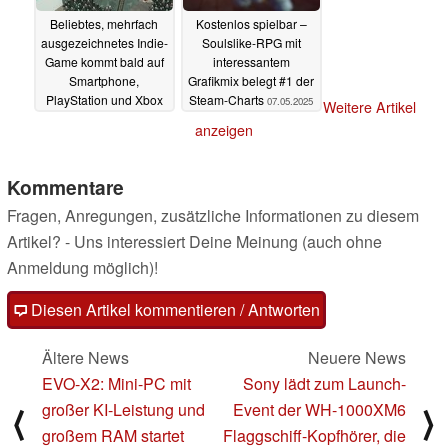
Beliebtes, mehrfach
Kostenlos spielbar –
ausgezeichnetes Indie-
Soulslike-RPG mit
Game kommt bald auf
interessantem
Smartphone,
Grafikmix belegt #1 der
PlayStation und Xbox
Steam-Charts
07.05.2025
Weitere Artikel
07.05.2025
anzeigen
Kommentare
Fragen, Anregungen, zusätzliche Informationen zu diesem
Artikel? - Uns interessiert Deine Meinung (auch ohne
Anmeldung möglich)!
Diesen Artikel kommentieren / Antworten
Ältere News
Neuere News
EVO-X2: Mini-PC mit
Sony lädt zum Launch-
großer KI-Leistung und
Event der WH-1000XM6
⟨
⟩
großem RAM startet
Flaggschiff-Kopfhörer, die