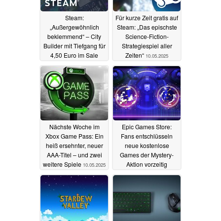
Steam:
Für kurze Zeit gratis auf
„Außergewöhnlich
Steam: „Das epischste
beklemmend“ – City
Science-Fiction-
Builder mit Tiefgang für
Strategiespiel aller
4,50 Euro im Sale
Zeiten“
10.05.2025
12.05.2025
Nächste Woche im
Epic Games Store:
Xbox Game Pass: Ein
Fans entschlüsseln
heiß ersehnter, neuer
neue kostenlose
AAA-Titel – und zwei
Games der Mystery-
weitere Spiele
Aktion vorzeitig
10.05.2025
10.05.2025