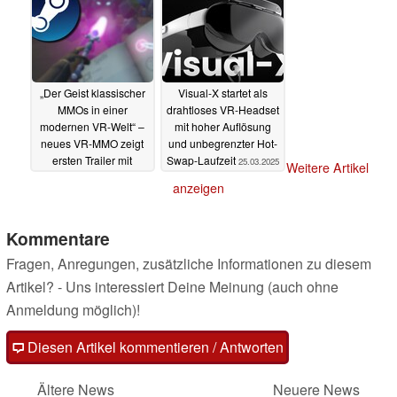
„Der Geist klassischer
Visual-X startet als
MMOs in einer
drahtloses VR-Headset
modernen VR-Welt“ –
mit hoher Auflösung
neues VR-MMO zeigt
und unbegrenzter Hot-
ersten Trailer mit
Swap-Laufzeit
25.03.2025
Weitere Artikel
Gameplay
25.04.2025
anzeigen
Kommentare
Fragen, Anregungen, zusätzliche Informationen zu diesem
Artikel? - Uns interessiert Deine Meinung (auch ohne
Anmeldung möglich)!
Diesen Artikel kommentieren / Antworten
Ältere News
Neuere News