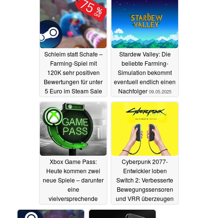
Schleim statt Schafe –
Stardew Valley: Die
Farming-Spiel mit
beliebte Farming-
120K sehr positiven
Simulation bekommt
Bewertungen für unter
eventuell endlich einen
5 Euro im Steam Sale
Nachfolger
09.05.2025
09.05.2025
Xbox Game Pass:
Cyberpunk 2077-
Heute kommen zwei
Entwickler loben
neue Spiele – darunter
Switch 2: Verbesserte
eine
Bewegungssensoren
vielversprechende
und VRR überzeugen
Neuveröffentlichung
30.04.2025
08.05.2025