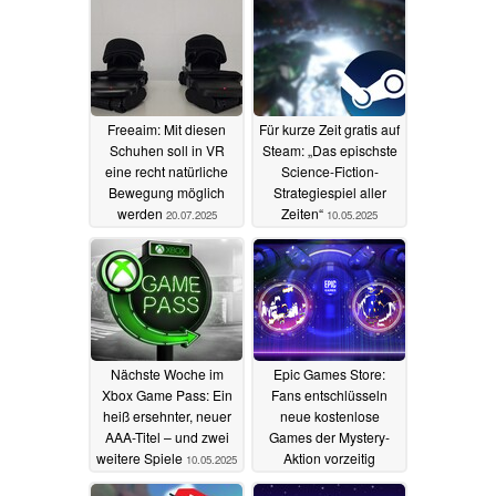
Freeaim: Mit diesen
Für kurze Zeit gratis auf
Schuhen soll in VR
Steam: „Das epischste
eine recht natürliche
Science-Fiction-
Bewegung möglich
Strategiespiel aller
werden
Zeiten“
20.07.2025
10.05.2025
Nächste Woche im
Epic Games Store:
Xbox Game Pass: Ein
Fans entschlüsseln
heiß ersehnter, neuer
neue kostenlose
AAA-Titel – und zwei
Games der Mystery-
weitere Spiele
Aktion vorzeitig
10.05.2025
10.05.2025