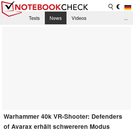
Tests
News
Videos
...
Benchmarks & Tech
Externe Tests
Kaufberatung
Deals
Suche
Jobs
Forum
Warhammer 40k VR-Shooter: Defenders
of Avarax erhält schwereren Modus