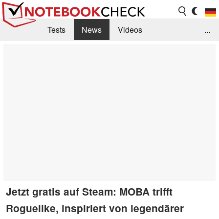
Tests
News
Videos
...
Benchmarks & Tech
Externe Tests
Kaufberatung
Deals
Suche
Jobs
Forum
Jetzt gratis auf Steam: MOBA trifft
Roguelike, inspiriert von legendärer