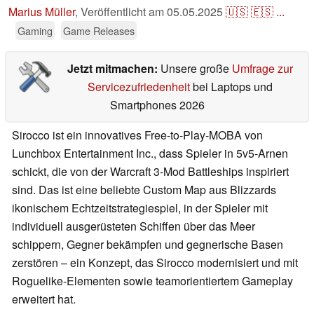
Marius Müller
,
Veröffentlicht am
05.05.2025
🇺🇸
🇪🇸
...
Gaming
Game Releases
Jetzt mitmachen:
Unsere große
Umfrage zur
Servicezufriedenheit
bei Laptops und
Smartphones 2026
Sirocco ist ein innovatives Free-to-Play-MOBA von
Lunchbox Entertainment Inc., dass Spieler in 5v5-Arnen
schickt, die von der Warcraft 3-Mod Battleships inspiriert
sind. Das ist eine beliebte Custom Map aus Blizzards
ikonischem Echtzeitstrategiespiel, in der Spieler mit
individuell ausgerüsteten Schiffen über das Meer
schippern, Gegner bekämpfen und gegnerische Basen
zerstören – ein Konzept, das Sirocco modernisiert und mit
Roguelike-Elementen sowie teamorientiertem Gameplay
erweitert hat.