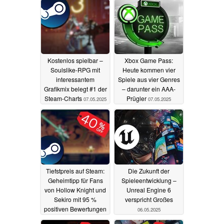
08.05.2025
Kostenlos spielbar –
Xbox Game Pass:
Soulslike-RPG mit
Heute kommen vier
interessantem
Spiele aus vier Genres
Grafikmix belegt #1 der
– darunter ein AAA-
Steam-Charts
Prügler
07.05.2025
07.05.2025
Tiefstpreis auf Steam:
Die Zukunft der
Geheimtipp für Fans
Spieleentwicklung –
von Hollow Knight und
Unreal Engine 6
Sekiro mit 95 %
verspricht Großes
positiven Bewertungen
06.05.2025
im Sale
06.05.2025