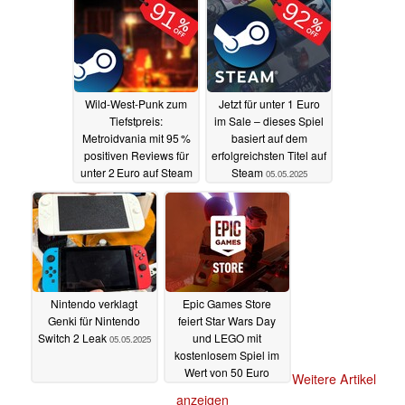
Wild-West-Punk zum
Jetzt für unter 1 Euro
Tiefstpreis:
im Sale – dieses Spiel
Metroidvania mit 95 %
basiert auf dem
positiven Reviews für
erfolgreichsten Titel auf
unter 2 Euro auf Steam
Steam
05.05.2025
05.05.2025
Nintendo verklagt
Epic Games Store
Genki für Nintendo
feiert Star Wars Day
Switch 2 Leak
und LEGO mit
05.05.2025
kostenlosem Spiel im
Wert von 50 Euro
Weitere Artikel
05.05.2025
anzeigen