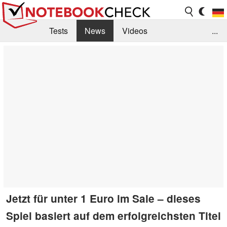
Tests
News
Videos
...
Benchmarks & Tech
Externe Tests
Kaufberatung
Deals
Suche
Jobs
Forum
Jetzt für unter 1 Euro im Sale – dieses
Spiel basiert auf dem erfolgreichsten Titel