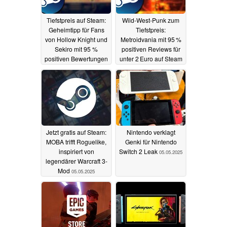
Tiefstpreis auf Steam:
Wild-West-Punk zum
Geheimtipp für Fans
Tiefstpreis:
von Hollow Knight und
Metroidvania mit 95 %
Sekiro mit 95 %
positiven Reviews für
positiven Bewertungen
unter 2 Euro auf Steam
im Sale
06.05.2025
05.05.2025
Jetzt gratis auf Steam:
Nintendo verklagt
MOBA trifft Roguelike,
Genki für Nintendo
inspiriert von
Switch 2 Leak
05.05.2025
legendärer Warcraft 3-
Mod
05.05.2025