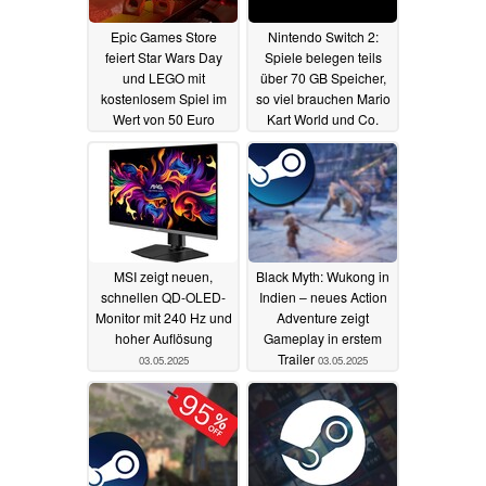
Epic Games Store
Nintendo Switch 2:
feiert Star Wars Day
Spiele belegen teils
und LEGO mit
über 70 GB Speicher,
kostenlosem Spiel im
so viel brauchen Mario
Wert von 50 Euro
Kart World und Co.
05.05.2025
03.05.2025
MSI zeigt neuen,
Black Myth: Wukong in
schnellen QD-OLED-
Indien – neues Action
Monitor mit 240 Hz und
Adventure zeigt
hoher Auflösung
Gameplay in erstem
Trailer
03.05.2025
03.05.2025