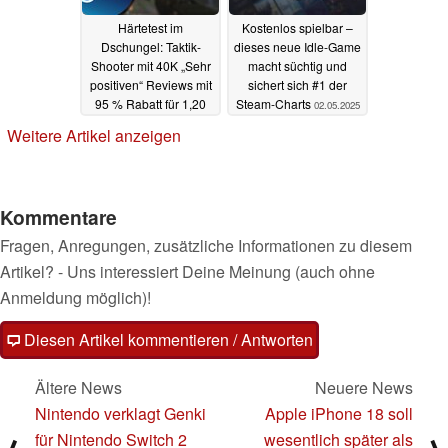
Härtetest im
Kostenlos spielbar –
Dschungel: Taktik-
dieses neue Idle-Game
Shooter mit 40K „Sehr
macht süchtig und
positiven“ Reviews mit
sichert sich #1 der
95 % Rabatt für 1,20
Steam-Charts
02.05.2025
Euro im Steam Sale
Weitere Artikel anzeigen
02.05.2025
Kommentare
Fragen, Anregungen, zusätzliche Informationen zu diesem
Artikel? - Uns interessiert Deine Meinung (auch ohne
Anmeldung möglich)!
Diesen Artikel kommentieren / Antworten
Ältere News
Neuere News
Nintendo verklagt Genki
Apple iPhone 18 soll
für Nintendo Switch 2
wesentlich später als