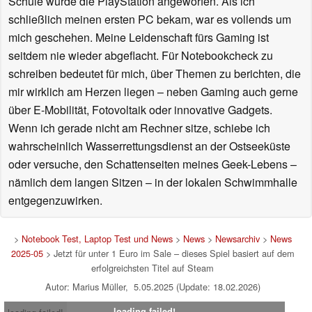
Schule wurde die PlayStation angeworfen. Als ich
schließlich meinen ersten PC bekam, war es vollends um
mich geschehen. Meine Leidenschaft fürs Gaming ist
seitdem nie wieder abgeflacht. Für Notebookcheck zu
schreiben bedeutet für mich, über Themen zu berichten, die
mir wirklich am Herzen liegen – neben Gaming auch gerne
über E-Mobilität, Fotovoltaik oder innovative Gadgets.
Wenn ich gerade nicht am Rechner sitze, schiebe ich
wahrscheinlich Wasserrettungsdienst an der Ostseeküste
oder versuche, den Schattenseiten meines Geek-Lebens –
nämlich dem langen Sitzen – in der lokalen Schwimmhalle
entgegenzuwirken.
>
Notebook Test, Laptop Test und News
>
News
>
Newsarchiv
>
News
2025-05
> Jetzt für unter 1 Euro im Sale – dieses Spiel basiert auf dem
erfolgreichsten Titel auf Steam
Autor: Marius Müller, 5.05.2025 (Update: 18.02.2026)
loading failed!