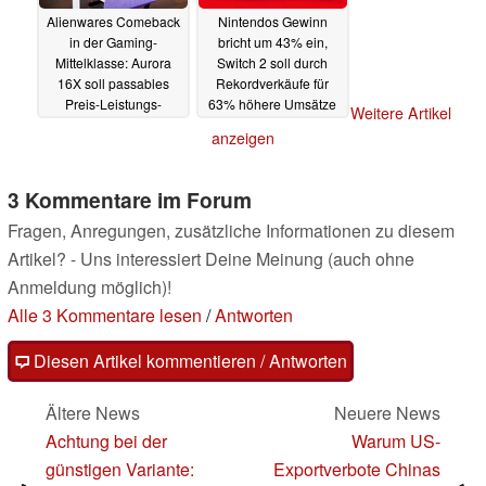
Alienwares Comeback
Nintendos Gewinn
in der Gaming-
bricht um 43% ein,
Mittelklasse: Aurora
Switch 2 soll durch
16X soll passables
Rekordverkäufe für
Preis-Leistungs-
63% höhere Umsätze
Weitere Artikel
Verhältnis bieten
sorgen
08.05.2025
anzeigen
08.05.2025
3 Kommentare im Forum
Fragen, Anregungen, zusätzliche Informationen zu diesem
Artikel? - Uns interessiert Deine Meinung (auch ohne
Anmeldung möglich)!
Alle 3 Kommentare lesen
/
Antworten
Diesen Artikel kommentieren / Antworten
Ältere News
Neuere News
Achtung bei der
Warum US-
günstigen Variante:
Exportverbote Chinas