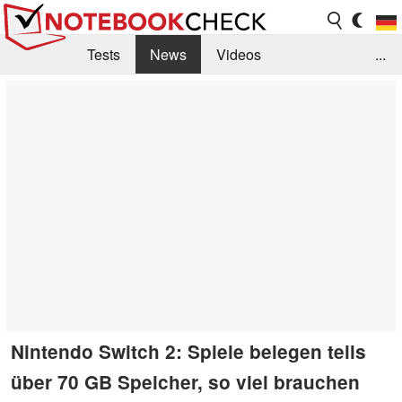
Tests
News
Videos
...
Benchmarks & Tech
Externe Tests
Kaufberatung
Deals
Suche
Jobs
Forum
Nintendo Switch 2: Spiele belegen teils
über 70 GB Speicher, so viel brauchen