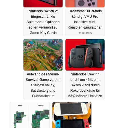
Nintendo Switch 2:
Dreamcast: 8BitMods
Eingeschränkte
kündigt VMU Pro
Spielmodul-Optionen
inklusive Mini-
sollen vermehrt zu
Konsolen-Emulator an
Game-Key Cards
11.05.2025
führen
12.05.2025
Aufwändiges Steam-
Nintendos Gewinn
Survival-Game vereint
bricht um 43% ein,
Stardew Valley,
Switch 2 soll durch
Satisfactory und
Rekordverkäufe für
Subnautica im
63% höhere Umsätze
Solarpunk-Look –
sorgen
08.05.2025
Kickstarter zu 350%
finanziert
10.05.2025