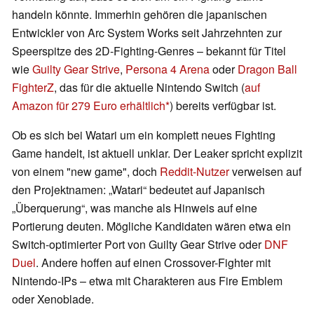
handeln könnte. Immerhin gehören die japanischen
Entwickler von Arc System Works seit Jahrzehnten zur
Speerspitze des 2D-Fighting-Genres – bekannt für Titel
wie
Guilty Gear Strive
,
Persona 4 Arena
oder
Dragon Ball
FighterZ
, das für die aktuelle Nintendo Switch (
auf
Amazon für 279 Euro erhältlich
) bereits verfügbar ist.
Ob es sich bei Watari um ein komplett neues Fighting
Game handelt, ist aktuell unklar. Der Leaker spricht explizit
von einem "new game", doch
Reddit-Nutzer
verweisen auf
den Projektnamen: „Watari“ bedeutet auf Japanisch
„Überquerung“, was manche als Hinweis auf eine
Portierung deuten. Mögliche Kandidaten wären etwa ein
Switch-optimierter Port von Guilty Gear Strive oder
DNF
Duel
. Andere hoffen auf einen Crossover-Fighter mit
Nintendo-IPs – etwa mit Charakteren aus Fire Emblem
oder Xenoblade.