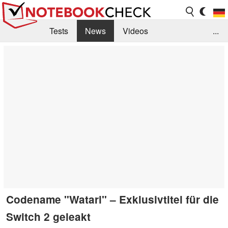
Tests
News
Videos
...
Benchmarks & Tech
Externe Tests
Kaufberatung
Deals
Suche
Jobs
Forum
Codename "Watari" – Exklusivtitel für die
Switch 2 geleakt