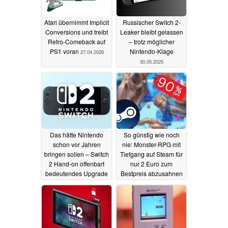
Atari übernimmt Implicit
Russischer Switch 2-
Conversions und treibt
Leaker bleibt gelassen
Retro-Comeback auf
– trotz möglicher
PS1 voran
Nintendo-Klage
27.04.2026
30.05.2025
Das hätte Nintendo
So günstig wie noch
schon vor Jahren
nie: Monster-RPG mit
bringen sollen – Switch
Tiefgang auf Steam für
2 Hand-on offenbart
nur 2 Euro zum
bedeutendes Upgrade
Bestpreis abzusahnen
des Pro Controllers
13.05.2025
13.05.2025