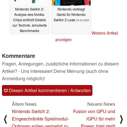
Nintendo Switch 2:
Nintendo verklagt
Analyse des Nvidia-
Genki für Nintendo
Chips enthüllt Details
Switch 2 Leak
05.05.2025
zur Technik, simulierte
Benchmarks
Weitere Artikel
vergleichen
anzeigen
Performance
07.05.2025
Kommentare
Fragen, Anregungen, zusätzliche Informationen zu diesem
Artikel? - Uns interessiert Deine Meinung (auch ohne
Anmeldung möglich)!
Diesen Artikel kommentieren / Antworten
Ältere News
Neuere News
Nintendo Switch 2:
Fusion von GPU und
⟨
⟩
Eingeschränkte Spielmodul-
iGPU für mehr
Optionen sollen vermehrt zu
Power: Intel stellt