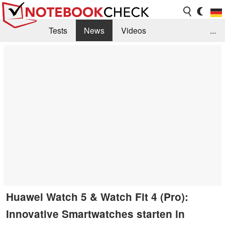
Tests
News
Videos
...
Benchmarks & Tech
Externe Tests
Kaufberatung
Deals
Suche
Jobs
Forum
Huawei Watch 5 & Watch Fit 4 (Pro):
Innovative Smartwatches starten in