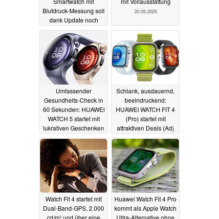
Smartwatch mit
mit Vollausstattung
Blutdruck-Messung soll
20.05.2025
dank Update noch
besser werden
05.07.2025
Umfassender
Schlank, ausdauernd,
Gesundheits-Check in
beeindruckend:
60 Sekunden: HUAWEI
HUAWEI WATCH FIT 4
WATCH 5 startet mit
(Pro) startet mit
lukrativen Geschenken
attraktiven Deals (Ad)
(Ad)
18.05.2025
15.05.2025
Watch Fit 4 startet mit
Huawei Watch Fit 4 Pro
Dual-Band-GPS, 2.000
kommt als Apple Watch
cd/m² und über eine
Ultra-Alternative ohne