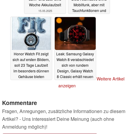
Woche Akkulaufzeit
Mobilfunk, aber mit
Tauchfunktionen und
15.05.2025
EKG
15.05.2025
Honor Watch Fit zeigt
Leak: Samsung Galaxy
sich auf ersten Bildern,
Watch 8 verabschiedet
soll 23 Tage Laufzeit
sich von rundem
im besonders dünnen
Design, Galaxy Watch
Gehäuse bieten
8 Classic erhält neuen
Weitere Artikel
Button
13.05.2025
09.05.2025
anzeigen
Kommentare
Fragen, Anregungen, zusätzliche Informationen zu diesem
Artikel? - Uns interessiert Deine Meinung (auch ohne
Anmeldung möglich)!