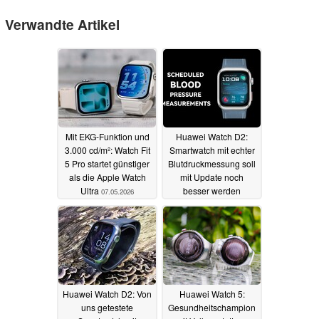
Verwandte Artikel
Mit EKG-Funktion und
Huawei Watch D2:
3.000 cd/m²: Watch Fit
Smartwatch mit echter
5 Pro startet günstiger
Blutdruckmessung soll
als die Apple Watch
mit Update noch
Ultra
besser werden
07.05.2026
30.08.2025
Huawei Watch D2: Von
Huawei Watch 5:
uns getestete
Gesundheitschampion