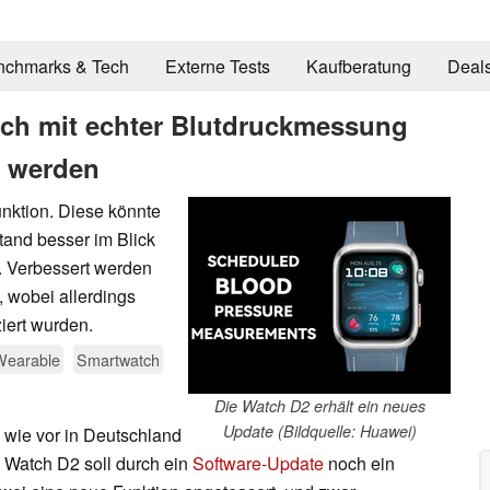
nchmarks & Tech
Externe Tests
Kaufberatung
Deal
ch mit echter Blutdruckmessung
r werden
ktion. Diese könnte
tand besser im Blick
. Verbessert werden
, wobei allerdings
iert wurden.
Wearable
Smartwatch
Die Watch D2 erhält ein neues
Update (Bildquelle: Huawei)
wie vor in Deutschland
 Watch D2 soll durch ein
Software-Update
noch ein