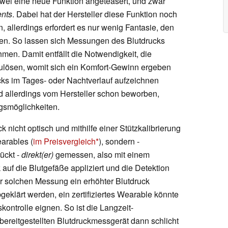
wei eine neue Funktion angeteasert, und zwar
nts
. Dabei hat der Hersteller diese Funktion noch
n, allerdings erfordert es nur wenig Fantasie, den
n. So lassen sich Messungen des Blutdrucks
men. Damit entfällt die Notwendigkeit, die
lösen, womit sich ein Komfort-Gewinn ergeben
ucks im Tages- oder Nachtverlauf aufzeichnen
rd allerdings vom Hersteller schon beworben,
gsmöglichkeiten.
 nicht optisch und mithilfe einer Stützkalibrierung
arables (
im Preisvergleich
), sondern -
ückt -
direkt(er)
gemessen, also mit einem
 auf die Blutgefäße appliziert und die Detektion
er solchen Messung ein erhöhter Blutdruck
 abgeklärt werden, ein zertifiziertes Wearable könnte
ontrolle eignen. So ist die Langzeit-
ereitgestellten Blutdruckmessgerät dann schlicht