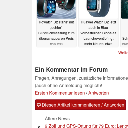
Rowatch D2 startet mit
Huawei Watch D2 jetzt
„echter“
auch in Blau
Blutdruckmessung zum
vorbestellbar. Globales
überschaubaren Preis
Launchevent bringt
Sch
mehr Neues, etwa
nun
12.09.2025
Watch Ultimate 2
tr
Weite
12.09.2025
Ein Kommentar im Forum
Fragen, Anregungen, zusätzliche Informatione
(auch ohne Anmeldung möglich)!
Ersten Kommentar lesen
/
Antworten
Diesen Artikel kommentieren / Antworten
Ältere News
9 Zoll und GPS-Ortung für 79 Euro: Leno