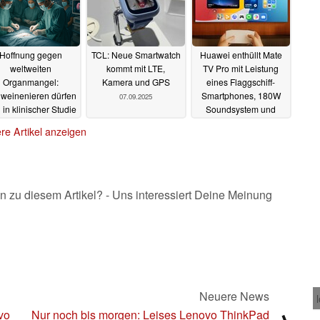
Hoffnung gegen
TCL: Neue Smartwatch
Huawei enthüllt Mate
weltweiten
kommt mit LTE,
TV Pro mit Leistung
Organmangel:
Kamera und GPS
eines Flaggschiff-
weinenieren dürfen
Smartphones, 180W
07.09.2025
 in klinischer Studie
Soundsystem und
ansplantiert werden
Stylus
04.09.2025
re Artikel anzeigen
11.09.2025
n zu diesem Artikel? - Uns interessiert Deine Meinung
Neuere News
vo
Nur noch bis morgen: Leises Lenovo ThinkPad