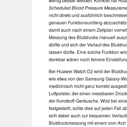
wenig besser werden. Konkret hat Hua
Scheduled Blood Pressure Measureme
nicht direkt und ausführlich beschriebe
genauen Funktionsumfang abzuschätze
damit auch nach einem Zeitplan vorneh
Messung des Blutdrucks manuell auszu
dürfte und sich der Verlauf des Blutdr
lassen dürfte. Eine solche Funktion wi
denkbar wären noch feinere Einstellun
Bei Huawei Watch D2 wird der Blutdruck
wie etwa von den Samsung Galaxy-We
medizinisch nicht ganz korrekt ausgedr
Luftpolster, der einen messbaren Druck
der Korotkoff-Geräusche. Wird bei ein
festgestellt, sollte dies auf jeden Fall
sich dabei auch zur bequemen Verlaufsk
Blutdruckmessung mit einem vom Arzt b