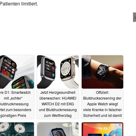
atienten limitiert.
re D1: Smartwatch
Jetzt Herzgesundheit
Offiziell:
mit „echter“
überwachen: HUAWEI
Blutdruckscreening der
lutdruckmessung
WATCH D2 mit EKG
Apple Watch wiegt
artet zum besonders
und Blutdruckmessung
viele Kranke in falscher
günstigen Preis
zum Weltherztag
Sicherheit und ist damit
besonders günstig (Ad)
recht untauglich
12.02.2026
29.09.2025
19.09.2025