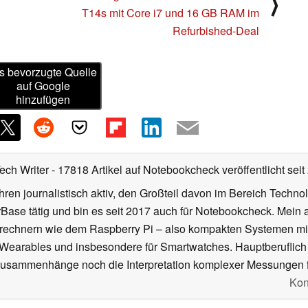
⟩
T14s mit Core i7 und 16 GB RAM im
Refurbished-Deal
s bevorzugte Quelle
auf Google
hinzufügen
Tech Writer
- 17818 Artikel auf Notebookcheck veröffentlicht
seit
ahren journalistisch aktiv, den Großteil davon im Bereich Techn
se tätig und bin es seit 2017 auch für Notebookcheck. Mein ak
rechnern wie dem Raspberry Pi – also kompakten Systemen mit
n Wearables und insbesondere für Smartwatches. Hauptberuflich
Zusammenhänge noch die Interpretation komplexer Messungen f
Kon