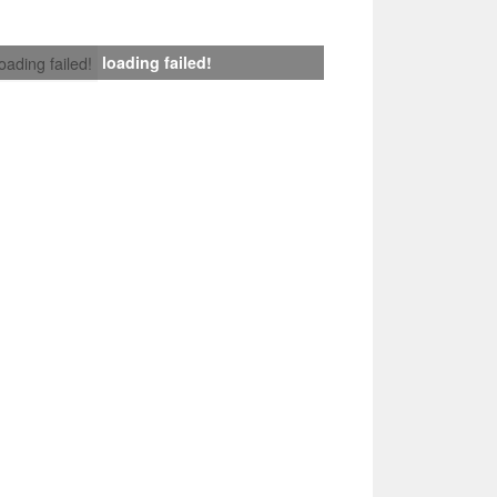
loading failed!
loading failed!