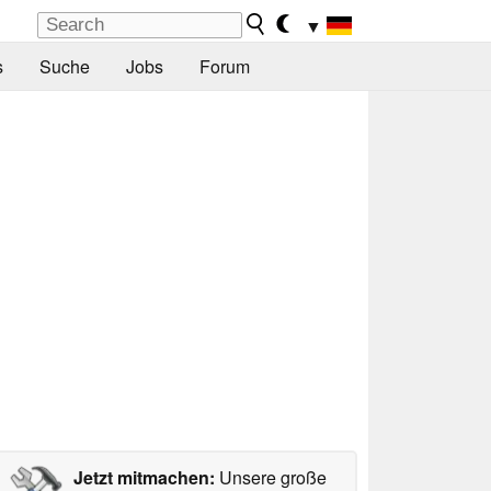
▼
s
Suche
Jobs
Forum
Jetzt mitmachen:
Unsere große