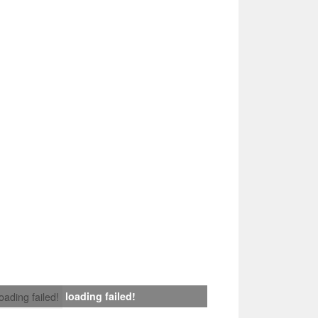
loading failed!
loading failed!