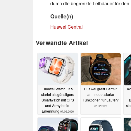
durch die begrenzte Leihdauer für den P
Quelle(n)
Huawei Central
Verwandte Artikel
Huawei Watch Fit 5
Huawei greift Garmin
Ko
startet als günstigere
an - neue, starke
Smartwatch mit GPS
Funktionen für Läufer?
B
und Arrhythmie-
st
22.02.2026
Erkennung
07.05.2026