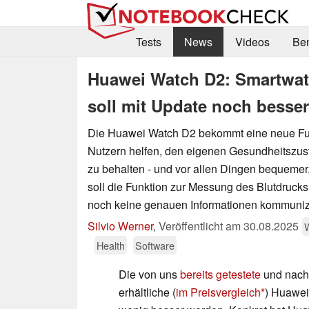
Tests
News
Videos
Be
Huawei Watch D2: Smartwat
soll mit Update noch besse
Die Huawei Watch D2 bekommt eine neue Fun
Nutzern helfen, den eigenen Gesundheitszus
zu behalten - und vor allen Dingen bequemer
soll die Funktion zur Messung des Blutdrucks
noch keine genauen Informationen kommuniz
Silvio Werner
,
Veröffentlicht am
30.08.2025
Health
Software
Die von uns
bereits getestete
und nach 
erhältliche (
im Preisvergleich
) Huawei