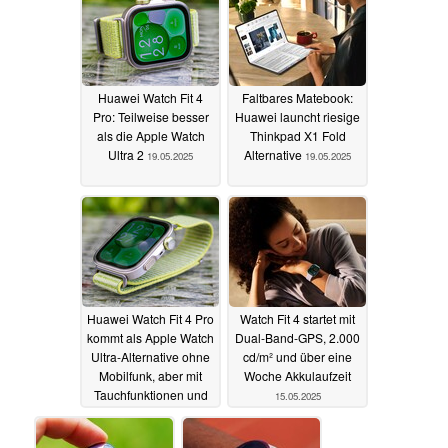
Huawei Watch Fit 4
Faltbares Matebook:
Pro: Teilweise besser
Huawei launcht riesige
als die Apple Watch
Thinkpad X1 Fold
Ultra 2
Alternative
19.05.2025
19.05.2025
Huawei Watch Fit 4 Pro
Watch Fit 4 startet mit
kommt als Apple Watch
Dual-Band-GPS, 2.000
Ultra-Alternative ohne
cd/m² und über eine
Mobilfunk, aber mit
Woche Akkulaufzeit
Tauchfunktionen und
15.05.2025
EKG
15.05.2025