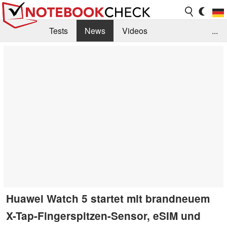
Tests
News
Videos
...
Benchmarks & Tech
Externe Tests
Kaufberatung
Deals
Suche
Jobs
Forum
Huawei Watch 5 startet mit brandneuem
X-Tap-Fingerspitzen-Sensor, eSIM und