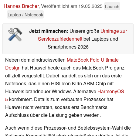
Hannes Brecher
,
Veröffentlicht am
19.05.2025
Launch
Laptop / Notebook
Jetzt mitmachen:
Unsere große
Umfrage zur
Servicezufriedenheit
bei Laptops und
Smartphones 2026
Neben dem eindrucksvollen
MateBook Fold Ultimate
Design
hat Huawei heute auch das MateBook Pro ganz
offiziell vorgestellt. Dabei handelt es sich um das erste
Notebook, das einen HiSilicon Kirin ARM-Chip mit
Huaweis brandneuer Windows-Alternative
HarmonyOS
5
kombiniert. Details zum verbauten Prozessor hat
Huawei nicht verraten, sodass erst Benchmarks
Aufschluss über die Leistung geben werden.
Auch wenn diese Prozessor- und Betriebssystem-Wahl die
Software-Kompatibilität stark einschränken dürften, ist die