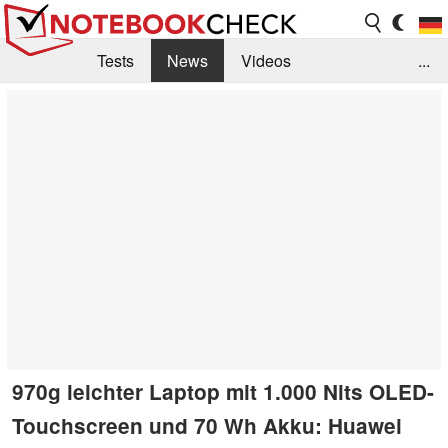
Tests
News
Videos
...
Benchmarks & Tech
Externe Tests
Kaufberatung
Deals
Suche
Jobs
Forum
970g leichter Laptop mit 1.000 Nits OLED-
Touchscreen und 70 Wh Akku: Huawei