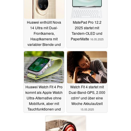
Huawei enthüllt Nova
MatePad Pro 12.2
14 Ultra mit Dual-
2025 startet mit
Frontkamera,
Tandem-OLED und
Hauptkamera mit
PaperMatte
16.05.2025
variabler Blende und
5.500 Nits OLED-
Display
19.05.2025
Huawei Watch Fit 4 Pro
Watch Fit 4 startet mit
kommt als Apple Watch
Dual-Band-GPS, 2.000
Ultra-Alternative ohne
cd/m² und über eine
Mobilfunk, aber mit
Woche Akkulaufzeit
Tauchfunktionen und
15.05.2025
EKG
15.05.2025