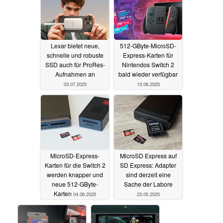
25.07.2025
Lexar bietet neue,
512-GByte-MicroSD-
schnelle und robuste
Express-Karten für
SSD auch für ProRes-
Nintendos Switch 2
Aufnahmen an
bald wieder verfügbar
03.07.2025
13.06.2025
MicroSD-Express-
MicroSD Express auf
Karten für die Switch 2
SD Express: Adapter
werden knapper und
sind derzeit eine
neue 512-GByte-
Sache der Labore
Karten
04.06.2025
23.05.2025