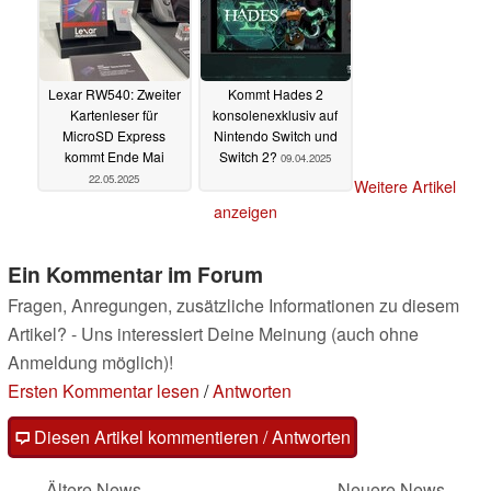
Lexar RW540: Zweiter
Kommt Hades 2
Kartenleser für
konsolenexklusiv auf
MicroSD Express
Nintendo Switch und
kommt Ende Mai
Switch 2?
09.04.2025
22.05.2025
Weitere Artikel
anzeigen
Ein Kommentar im Forum
Fragen, Anregungen, zusätzliche Informationen zu diesem
Artikel? - Uns interessiert Deine Meinung (auch ohne
Anmeldung möglich)!
Ersten Kommentar lesen
/
Antworten
Diesen Artikel kommentieren / Antworten
Ältere News
Neuere News