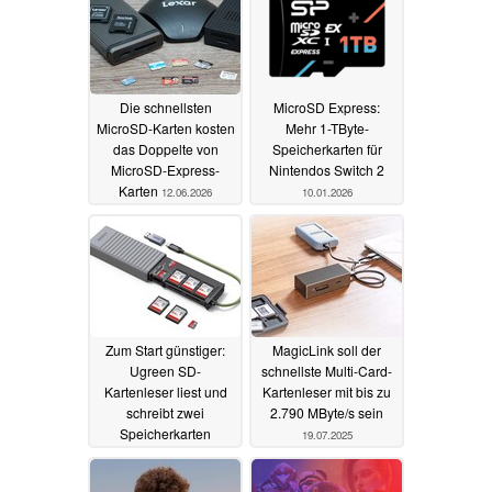
Die schnellsten
MicroSD Express:
MicroSD-Karten kosten
Mehr 1-TByte-
das Doppelte von
Speicherkarten für
MicroSD-Express-
Nintendos Switch 2
Karten
12.06.2026
10.01.2026
Zum Start günstiger:
MagicLink soll der
Ugreen SD-
schnellste Multi-Card-
Kartenleser liest und
Kartenleser mit bis zu
schreibt zwei
2.790 MByte/s sein
Speicherkarten
19.07.2025
gleichzeitig, verwaltet
bis zu 11 Karten