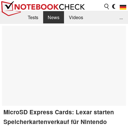
Tests
News
Videos
...
Benchmarks & Tech
Externe Tests
Kaufberatung
Deals
Suche
Jobs
Forum
MicroSD Express Cards: Lexar starten
Speicherkartenverkauf für Nintendo