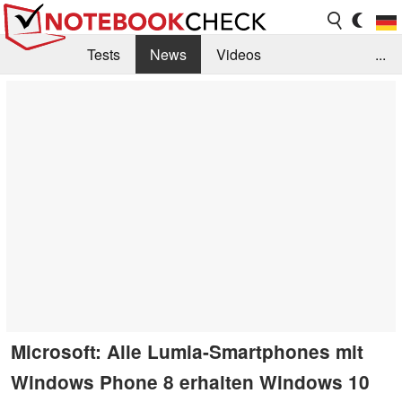
Tests
News
Videos
...
Benchmarks & Tech
Externe Tests
Kaufberatung
Deals
Suche
Jobs
Forum
Microsoft: Alle Lumia-Smartphones mit
Windows Phone 8 erhalten Windows 10