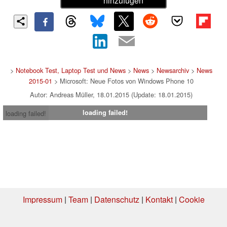
hinzufügen
>
Notebook Test, Laptop Test und News
>
News
>
Newsarchiv
>
News
2015-01
> Microsoft: Neue Fotos von Windows Phone 10
Autor: Andreas Müller, 18.01.2015 (Update: 18.01.2015)
loading failed!
loading failed!
Impressum
|
Team
|
Datenschutz
|
Kontakt
|
Cookie
Einstellungen
| 31.07.2026 04:52
* Beim Kauf über einen Affiliate-Link kann Notebookcheck eine Vergütung