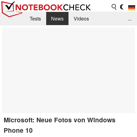
Tests
News
Videos
...
Benchmarks & Tech
Externe Tests
Kaufberatung
Deals
Suche
Jobs
Forum
Microsoft: Neue Fotos von Windows
Phone 10