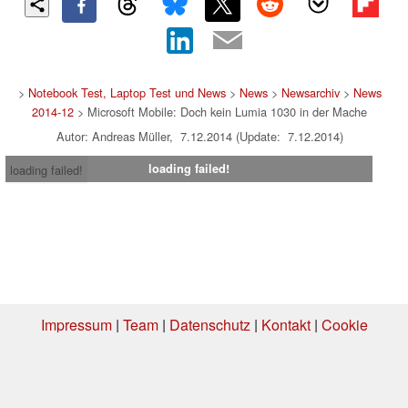
>
Notebook Test, Laptop Test und News
>
News
>
Newsarchiv
>
News
2014-12
> Microsoft Mobile: Doch kein Lumia 1030 in der Mache
Autor: Andreas Müller, 7.12.2014 (Update: 7.12.2014)
loading failed!
loading failed!
Impressum
|
Team
|
Datenschutz
|
Kontakt
|
Cookie
Einstellungen
| 02.08.2026 00:17
* Beim Kauf über einen Affiliate-Link kann Notebookcheck eine Vergütung
erhalten. Vielen Dank für Ihre Unterstützung!.