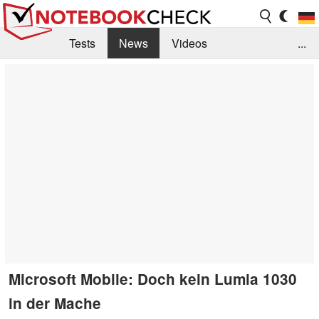
Tests
News
Videos
...
Benchmarks & Tech
Externe Tests
Kaufberatung
Deals
Suche
Jobs
Forum
Microsoft Mobile: Doch kein Lumia 1030
in der Mache