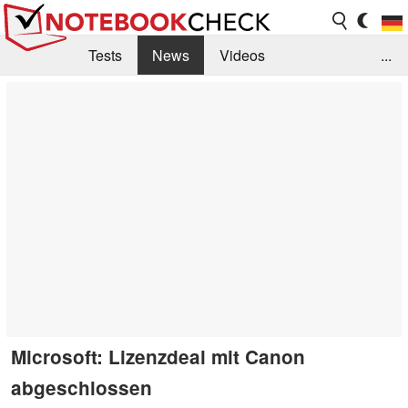
Tests
News
Videos
...
Benchmarks & Tech
Externe Tests
Kaufberatung
Deals
Suche
Jobs
Forum
Microsoft: Lizenzdeal mit Canon
abgeschlossen