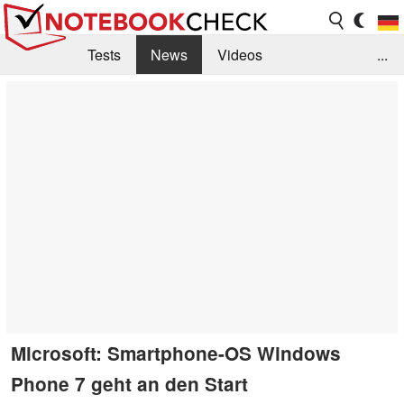
Tests
News
Videos
...
Benchmarks & Tech
Externe Tests
Kaufberatung
Deals
Suche
Jobs
Forum
Microsoft: Smartphone-OS Windows
Phone 7 geht an den Start