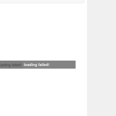
loading failed!
loading failed!