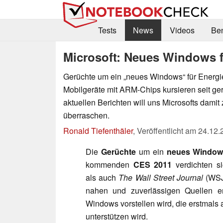
Tests
News
Videos
Be
Microsoft: Neues Windows 
Gerüchte um ein „neues Windows“ für Energ
Mobilgeräte mit ARM-Chips kursieren seit ger
aktuellen Berichten will uns Microsofts dami
überraschen.
Ronald Tiefenthäler
,
Veröffentlicht am
24.12.
Die
Gerüchte
um ein
neues Window
kommenden
CES 2011
verdichten s
als auch
The Wall Street Journal
(WSJ)
nahen und zuverlässigen Quellen er
Windows vorstellen wird, die erstmals
unterstützen wird.