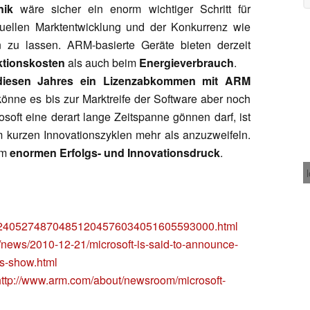
nik
wäre sicher ein enorm wichtiger Schritt für
tuellen Marktentwicklung und der Konkurrenz wie
zu lassen. ARM-basierte Geräte bieten derzeit
tionskosten
als auch beim
Energieverbrauch
.
 diesen Jahres ein Lizenzabkommen mit ARM
könne es bis zur Marktreife der Software aber noch
soft eine derart lange Zeitspanne gönnen darf, ist
m kurzen Innovationszyklen mehr als anzuzweifeln.
em
enormen Erfolgs- und Innovationsdruck
.
001424052748704851204576034051605593000.html
news/2010-12-21/microsoft-is-said-to-announce-
es-show.html
http://www.arm.com/about/newsroom/microsoft-