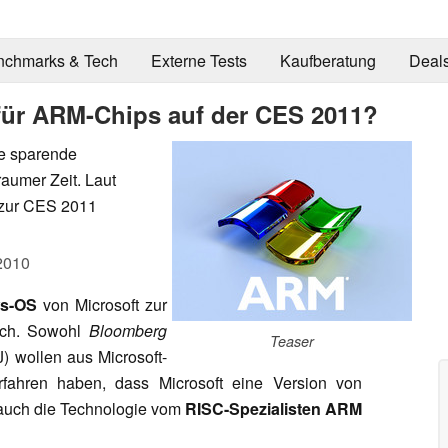
nchmarks & Tech
Externe Tests
Kaufberatung
Deal
für ARM-Chips auf der CES 2011?
ie sparende
aumer Zeit. Laut
t zur CES 2011
2010
s-OS
von Microsoft zur
ich. Sowohl
Bloomberg
Teaser
 wollen aus Microsoft-
fahren haben, dass Microsoft eine Version von
 auch die Technologie vom
RISC-Spezialisten ARM