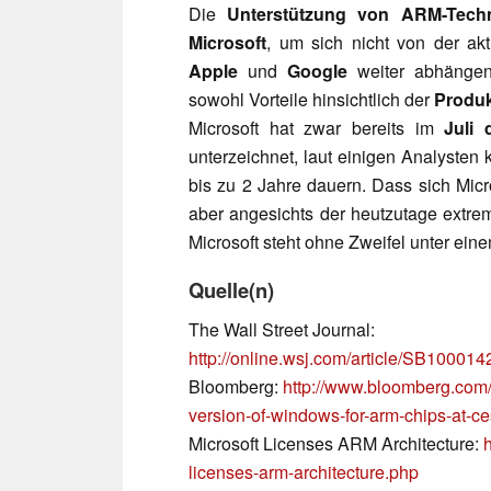
Die
Unterstützung von ARM-Tech
Microsoft
, um sich nicht von der ak
Apple
und
Google
weiter abhängen 
sowohl Vorteile hinsichtlich der
Produk
Microsoft hat zwar bereits im
Juli
unterzeichnet, laut einigen Analysten 
bis zu 2 Jahre dauern. Dass sich Micro
aber angesichts der heutzutage extre
Microsoft steht ohne Zweifel unter ein
Quelle(n)
The Wall Street Journal:
http://online.wsj.com/article/SB10
Bloomberg:
http://www.bloomberg.com/
version-of-windows-for-arm-chips-at-c
Microsoft Licenses ARM Architecture:
licenses-arm-architecture.php