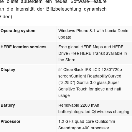
 bietet außerdem ein neues Software-Feature
die Intensität der Blitzbeleuchtung dynamisch
Video).
Windows Phone 8.1 with Lumia Denim
Operating system
update
Free global HERE Maps and HERE
HERE location services
Drive+Free HERE Transit available in
the Store
5” ClearBlack IPS-LCD 1280*720p
Display
screenSunlight ReadabilityCurved
(“2.25D”) Gorilla 3.0 glass,Super
Sensitive Touch for glove and nail
usage
Removable 2200 mAh
Battery
batteryIntegrated Qi wireless charging
1.2 GHz quad-core Qualcomm
Processor
Snapdragon 400 processor