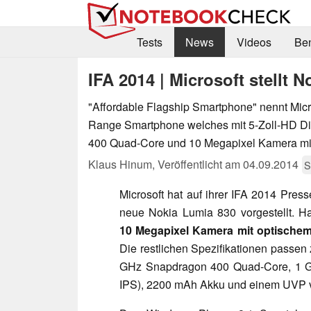
Tests
News
Videos
Be
IFA 2014 | Microsoft stellt 
"Affordable Flagship Smartphone" nennt Micr
Range Smartphone welches mit 5-Zoll-HD Di
400 Quad-Core und 10 Megapixel Kamera mit 
Klaus Hinum,
Veröffentlicht am
04.09.2014
S
Microsoft hat auf ihrer IFA 2014 Press
neue Nokia Lumia 830 vorgestellt. Ha
10 Megapixel Kamera mit optischem 
Die restlichen Spezifikationen passen
GHz Snapdragon 400 Quad-Core, 1 G
IPS), 2200 mAh Akku und einem UVP