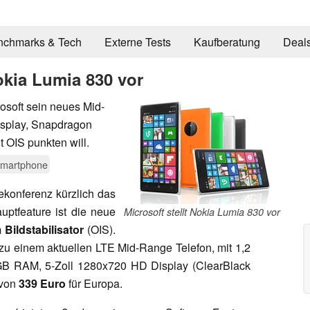
nchmarks & Tech
Externe Tests
Kaufberatung
Deal
Nokia Lumia 830 vor
osoft sein neues Mid-
splay, Snapdragon
OIS punkten will.
martphone
ekonferenz kürzlich das
uptfeature ist die neue
Microsoft stellt Nokia Lumia 830 vor
Bildstabilisator
(OIS).
 zu einem aktuellen LTE Mid-Range Telefon, mit 1,2
B RAM, 5-Zoll 1280x720 HD Display (ClearBlack
 von
339 Euro
für Europa.