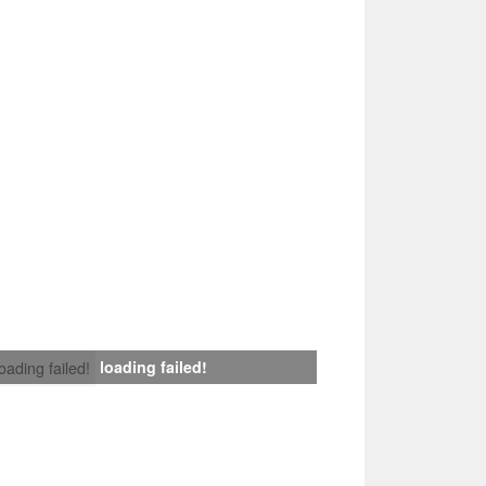
loading failed!
loading failed!