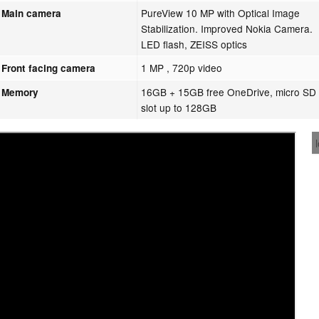
PureView 10 MP with Optical Image
Main camera
Stabilization. Improved Nokia Camera.
LED flash, ZEISS optics
1 MP , 720p video
Front facing camera
16GB + 15GB free OneDrive, micro SD
Memory
slot up to 128GB