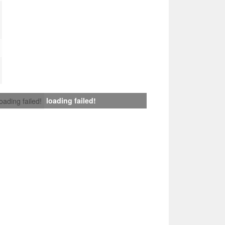
loading failed!
loading failed!