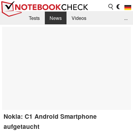
Tests
News
Videos
...
Benchmarks & Tech
Externe Tests
Kaufberatung
Deals
Suche
Jobs
Forum
Nokia: C1 Android Smartphone
aufgetaucht