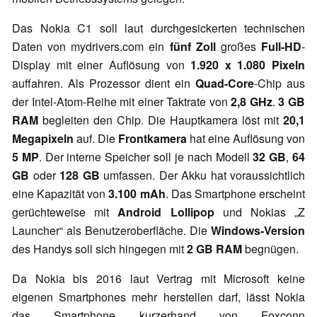
Das Nokia C1 soll laut durchgesickerten technischen
Daten von mydrivers.com ein
fünf Zoll
großes
Full-HD
-
Display mit einer Auflösung von
1.920 x 1.080 Pixeln
auffahren. Als Prozessor dient ein
Quad-Core
-Chip aus
der Intel-Atom-Reihe mit einer Taktrate von
2,8 GHz
.
3 GB
RAM
begleiten den Chip. Die Hauptkamera löst mit
20,1
Megapixeln
auf. Die
Frontkamera
hat eine Auflösung von
5 MP
. Der interne Speicher soll je nach Modell
32 GB
,
64
GB
oder
128 GB
umfassen. Der Akku hat voraussichtlich
eine Kapazität von
3.100 mAh
. Das Smartphone erscheint
gerüchteweise mit
Android Lollipop
und Nokias „Z
Launcher“ als Benutzeroberfläche. Die
Windows-Version
des Handys soll sich hingegen mit
2 GB RAM
begnügen.
Da Nokia bis 2016 laut Vertrag mit Microsoft keine
eigenen Smartphones mehr herstellen darf, lässt Nokia
das Smartphone kurzerhand von Foxconn