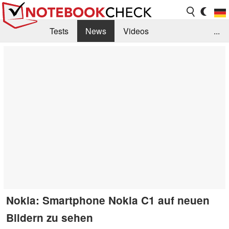
Tests
News
Videos
...
Benchmarks & Tech
Externe Tests
Kaufberatung
Deals
Suche
Jobs
Forum
Nokia: Smartphone Nokia C1 auf neuen
Bildern zu sehen