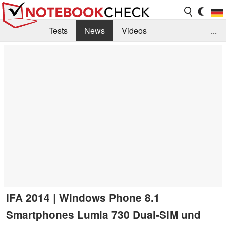
Tests
News
Videos
...
Benchmarks & Tech
Externe Tests
Kaufberatung
Deals
Suche
Jobs
Forum
IFA 2014 | Windows Phone 8.1
Smartphones Lumia 730 Dual-SIM und