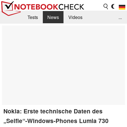
Tests
News
Videos
...
Benchmarks & Tech
Externe Tests
Kaufberatung
Deals
Suche
Jobs
Forum
Nokia: Erste technische Daten des
„Selfie“-Windows-Phones Lumia 730