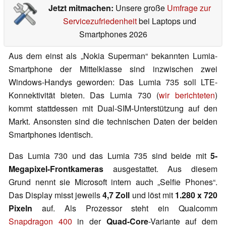
Jetzt mitmachen:
Unsere große
Umfrage zur
Servicezufriedenheit
bei Laptops und
Smartphones 2026
Aus dem einst als „Nokia Superman“ bekannten Lumia-
Smartphone der Mittelklasse sind inzwischen zwei
Windows-Handys geworden: Das Lumia 735 soll LTE-
Konnektivität bieten. Das Lumia 730 (
wir berichteten
)
kommt stattdessen mit Dual-SIM-Unterstützung auf den
Markt. Ansonsten sind die technischen Daten der beiden
Smartphones identisch.
Das Lumia 730 und das Lumia 735 sind beide mit
5-
Megapixel-Frontkameras
ausgestattet. Aus diesem
Grund nennt sie Microsoft intern auch „Selfie Phones“.
Das Display misst jeweils
4,7 Zoll
und löst mit
1.280 x 720
Pixeln
auf. Als Prozessor steht ein Qualcomm
Snapdragon 400
in der
Quad-Core
-Variante auf dem