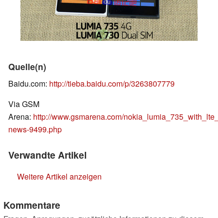
Quelle(n)
Baidu.com:
http://tieba.baidu.com/p/3263807779
Via GSM
Arena:
http://www.gsmarena.com/nokia_lumia_735_with_lte_
news-9499.php
Verwandte Artikel
Weitere Artikel anzeigen
Kommentare