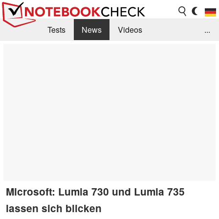
Tests
News
Videos
...
Benchmarks & Tech
Externe Tests
Kaufberatung
Deals
Suche
Jobs
Forum
Microsoft: Lumia 730 und Lumia 735
lassen sich blicken