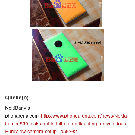
Quelle(n)
NokiBar via
phonarena.com:
http://www.phonearena.com/news/Nokia-
Lumia-830-leaks-out-in-full-bloom-flaunting-a-mysterious-
PureView-camera-setup_id59362