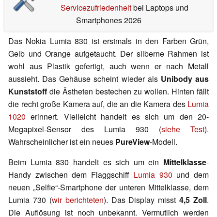
Servicezufriedenheit
bei Laptops und
Smartphones 2026
Das Nokia Lumia 830 ist erstmals in den Farben Grün,
Gelb und Orange aufgetaucht. Der silberne Rahmen ist
wohl aus Plastik gefertigt, auch wenn er nach Metall
aussieht. Das Gehäuse scheint wieder als
Unibody aus
Kunststoff
die Ästheten bestechen zu wollen. Hinten fällt
die recht große Kamera auf, die an die Kamera des
Lumia
1020
erinnert. Vielleicht handelt es sich um den 20-
Megapixel-Sensor des Lumia 930 (
siehe Test
).
Wahrscheinlicher ist ein neues
PureView
-Modell.
Beim Lumia 830 handelt es sich um ein
Mittelklasse
-
Handy zwischen dem Flaggschiff
Lumia 930
und dem
neuen „Selfie“-Smartphone der unteren Mittelklasse, dem
Lumia 730 (
wir berichteten
). Das Display misst
4,5 Zoll
.
Die Auflösung ist noch unbekannt. Vermutlich werden