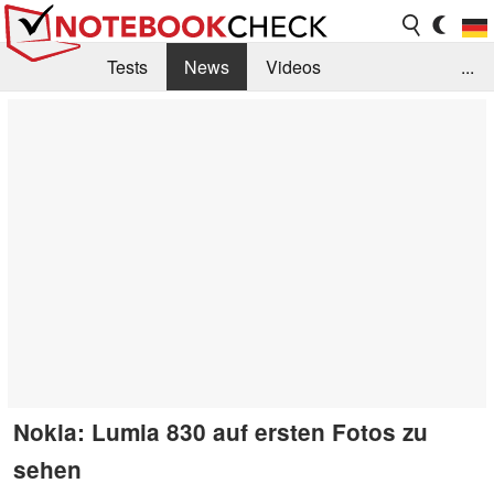
Tests
News
Videos
...
Benchmarks & Tech
Externe Tests
Kaufberatung
Deals
Suche
Jobs
Forum
Nokia: Lumia 830 auf ersten Fotos zu
sehen