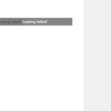
loading failed!
loading failed!