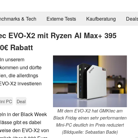
nchmarks & Tech
Externe Tests
Kaufberatung
Deal
ec EVO-X2 mit Ryzen AI Max+ 395
€ Rabatt
 in unserem
bekommen und dürfte
en, die allerdings
EVO-X2 investieren
ini PC
Deal
Mit dem EVO-X2 hat GMKtec am
eln in der Black Week
Black Friday einen sehr performanten
lässe gibt es dabei
Mini-PC deutlich im Preis reduziert
sweise den EVO-X2 von
(Bildquelle: Sebastian Bade)