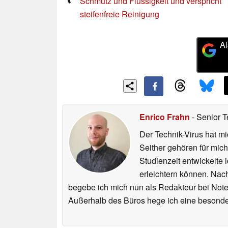
Schmutz und Flüssigkeit und verspricht
steifenfreie Reinigung
Al
Enrico Frahn
- Senior T
Der Technik-Virus hat mi
Seither gehören für mic
Studienzeit entwickelte 
erleichtern können. Nac
begebe ich mich nun als Redakteur bei Not
Außerhalb des Büros hege ich eine besonder