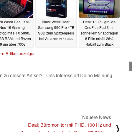
ck Week Deal: XMG
Black Week Deal:
Deal: 13 Zoll großes
Neo 16 Gaming-
Samsung 990 Pro 4TB
OnePlus Pad 3 mit
ptop mit RTX 5090,
SSD zum Spitzenpreis
schnellem Snapdragon
GB RAM und Ryzen
bei Amazon
8 Elite erhält 26%
24.11.2025
9 um über 700€
Rabatt zum Black
abattiert
Friday 2025
24.11.2025
22.11.2025
re Artikel anzeigen
n zu diesem Artikel? - Uns interessiert Deine Meinung
Neuere News
Deal: Büromonitor mit FHD, 100 Hz und
⟩