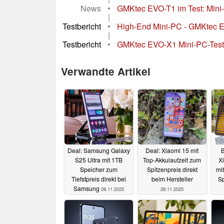
News
•
GMKtec EVO-T1 im Test: Mini-PC
|
Testbericht
•
High-End Mini-PC - GMKtec EV
|
Testbericht
•
GMKtec EVO-X1 Mini-PC-Test:
Verwandte Artikel
Deal: Samsung Galaxy
Deal: Xiaomi 15 mit
B
S25 Ultra mit 1TB
Top-Akkulaufzeit zum
Xi
Speicher zum
Spitzenpreis direkt
mi
Tiefstpreis direkt bei
beim Hersteller
Sp
Samsung
28.11.2025
28.11.2025