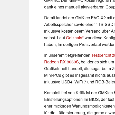
GMKtec. Der Mini-PC kostet regulär nä
dank eines manuell aktivierbaren Coupo
Damit landet der GMKtec EVO-X2 mit d
Arbeitsspeicher sowie einer 1TB-SSD
inklusive kostenlosem Versand über Ama
selbst. Laut
Geizhals
war diese Konfig
haben, im dortigen Preisverlauf werden
In unserem tiefgreifenden
Testbericht
Radeon RX 8060S
, bei der es sich um
Grafikeinheit handelt, die sogar beim 
Mini-PCs gibt es insgesamt nichts aus
inklusive USB4. WiFi 7 und RGB-Beleuc
Komplett frei von Kritik ist der GMKtec 
Einstellungsoptionen im BIOS, der fest
eher mickrigen Wartungsmöglichkeiten s
für die Lüftersteuerung, die gerne etwas