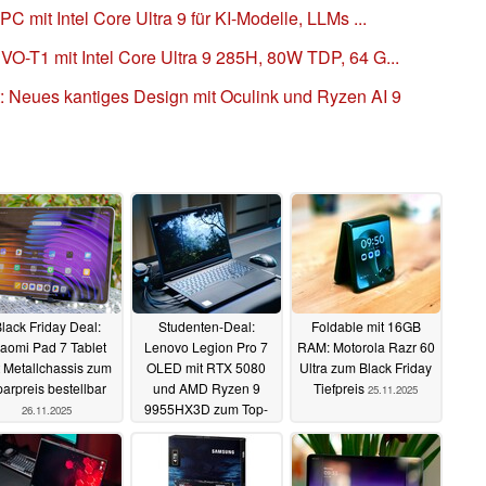
 mit Intel Core Ultra 9 für KI-Modelle, LLMs ...
O-T1 mit Intel Core Ultra 9 285H, 80W TDP, 64 G...
 Neues kantiges Design mit Oculink und Ryzen AI 9
lack Friday Deal:
Studenten-Deal:
Foldable mit 16GB
aomi Pad 7 Tablet
Lenovo Legion Pro 7
RAM: Motorola Razr 60
t Metallchassis zum
OLED mit RTX 5080
Ultra zum Black Friday
arpreis bestellbar
und AMD Ryzen 9
Tiefpreis
25.11.2025
9955HX3D zum Top-
26.11.2025
Preis
26.11.2025