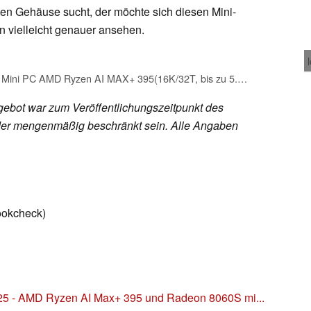
en Gehäuse sucht, der möchte sich diesen Mini-
 vielleicht genauer ansehen.
GMKtec EVO-X2 AI Mini PC AMD Ryzen AI MAX+ 395(16K/32T, bis zu 5.1GHz), 126 Tops KI-Leistung, 64GB DDR5 Ram M.2 PCIE 4.0 X4 1TB SSD, Mini Gaming PC mit 8060S Grafikkarte | WiFi 7 | USB 4.0 | 2.5G LAN
ebot war zum Veröffentlichungszeitpunkt des
h oder mengenmäßig beschränkt sein. Alle Angaben
ookcheck)
025 - AMD Ryzen AI Max+ 395 und Radeon 8060S mi...