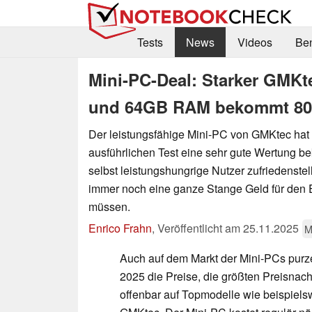
Tests
News
Videos
Be
Mini-PC-Deal: Starker GMKt
und 64GB RAM bekommt 800
Der leistungsfähige Mini-PC von GMKtec hat
ausführlichen Test eine sehr gute Wertung 
selbst leistungshungrige Nutzer zufriedenstell
immer noch eine ganze Stange Geld für den 
müssen.
Enrico Frahn
,
Veröffentlicht am
25.11.2025
M
Auch auf dem Markt der Mini-PCs purz
2025 die Preise, die größten Preisnach
offenbar auf Topmodelle wie beispiel