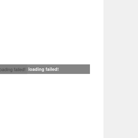
loading failed!
loading failed!