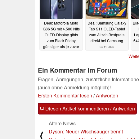
Deal: Motorola Moto
Deal: Samsung Galaxy
Bla
G86 5G mit 4.500 Nits
Tab S11 OLED-Tablet
OLED-Display gibts
zum Allzeit-Bestpreis
La
zum Black Friday
direkt bei Samsung
64
günstiger als je zuvor
24.11.2025
r
25.11.2025
Weite
Ein Kommentar im Forum
Fragen, Anregungen, zusätzliche Informatione
(auch ohne Anmeldung möglich)!
Ersten Kommentar lesen
/
Antworten
Diesen Artikel kommentieren / Antworten
Ältere News
Dyson: Neuer Wischsauger trennt
⟨