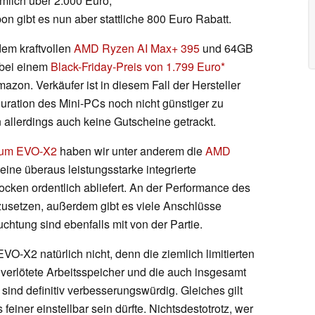
mlich über 2.000 Euro,
n gibt es nun aber stattliche 800 Euro Rabatt.
em kraftvollen
AMD Ryzen AI Max+ 395
und 64GB
 bei einem
Black-Friday-Preis von 1.799 Euro
zon. Verkäufer ist in diesem Fall der Hersteller
uration des Mini-PCs noch nicht günstiger zu
 allerdings auch keine Gutscheine getrackt.
 zum EVO-X2
haben wir unter anderem die
AMD
 eine überaus leistungsstarke integrierte
Zocken ordentlich abliefert. An der Performance des
zusetzen, außerdem gibt es viele Anschlüsse
htung sind ebenfalls mit von der Partie.
EVO-X2 natürlich nicht, denn die ziemlich limitierten
 verlötete Arbeitsspeicher und die auch insgesamt
ind definitiv verbesserungswürdig. Gleiches gilt
 feiner einstellbar sein dürfte. Nichtsdestotrotz, wer