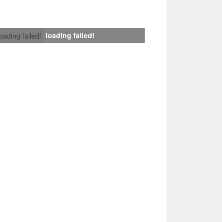
loading failed!
loading failed!