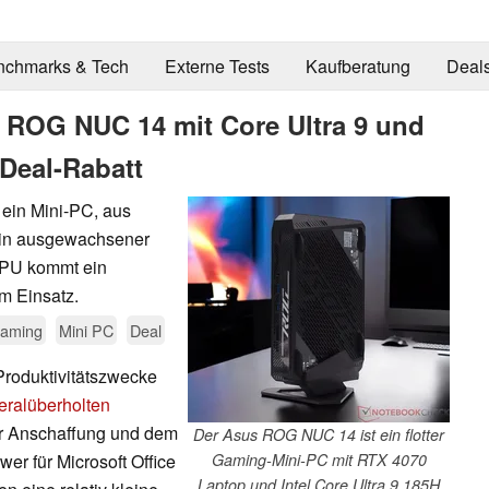
nchmarks & Tech
Externe Tests
Kaufberatung
Deal
 ROG NUC 14 mit Core Ultra 9 und
 Deal-Rabatt
ein Mini-PC, aus
 ein ausgewachsener
PU kommt ein
um Einsatz.
aming
Mini PC
Deal
Produktivitätszwecke
eralüberholten
er Anschaffung und dem
Der Asus ROG NUC 14 ist ein flotter
er für Microsoft Office
Gaming-Mini-PC mit RTX 4070
Laptop und Intel Core Ultra 9 185H