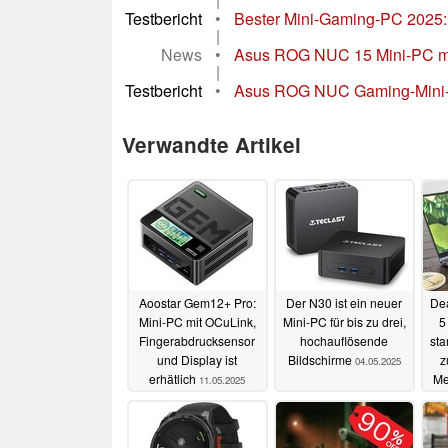
Testbericht
•
Bester Mini-Gaming-PC 2025:
|
News
•
Asus ROG NUC 15 Mini-PC mit
|
Testbericht
•
Asus ROG NUC Gaming-Mini-PC 
Verwandte Artikel
Aoostar Gem12+ Pro:
Der N30 ist ein neuer
De
Mini-PC mit OCuLink,
Mini-PC für bis zu drei,
5
Fingerabdrucksensor
hochauflösende
sta
und Display ist
Bildschirme
z
04.05.2025
erhätlich
Me
11.05.2025