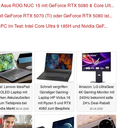
 Asus ROG NUC 15 mit GeForce RTX 5080 & Core Ult...
 GeForce RTX 5070 (Ti) oder GeForce RTX 5080 ist...
im Test: Intel Core Ultra 9 185H und Nvidia GeF...
al: Lenovo IdeaPad
Schnell vergriffen:
Amazon: LG UltraGear
 OLED-Laptop mit
Günstiger Gaming-
4K Gaming-Monitor mit
rken Akkulaufzeiten
Laptop HP Victus 16
240Hz bekommt satte
um Tiefstpreis bei
mit Ryzen 5 und RTX
24% Deal-Rabatt
dia Markt
4060 zum Besptreis
28.04.2025
25.04.2025
bei Alternate
26.04.2025