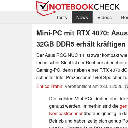
Tests
News
Videos
Be
Mini-PC mit RTX 4070: Asus
32GB DDR5 erhält kräftigen
Der Asus ROG NUC 14 ist zwar kompakt wie 
technischer Sicht ist der Rechner aber eher
Gaming-PC, denn neben einer RTX 4070 dG
schneller Intel-Prozessor mit viel Speicher z
Enrico Frahn
,
Veröffentlicht am
23.04.2025
G
Die meisten Mini-PCs dürften eher für 
genutzt werden, immerhin sind die
gen
Kompaktrechner
überaus günstig in d
Betrieb und haben zeitgleich genug Pow