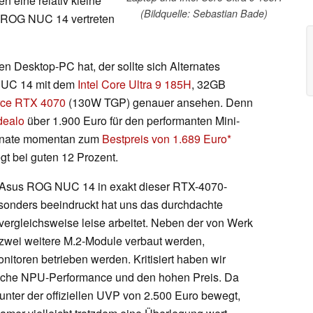
 eine relativ kleine
(Bildquelle: Sebastian Bade)
m ROG NUC 14 vertreten
en Desktop-PC hat, der sollte sich Alternates
 NUC 14 mit dem
Intel Core Ultra 9 185H
, 32GB
rce RTX 4070
(130W TGP) genauer ansehen. Denn
dealo
über 1.900 Euro für den performanten Mini-
ternate momentan zum
Bestpreis von 1.689 Euro
egt bei guten 12 Prozent.
en Asus ROG NUC 14 in exakt dieser RTX-4070-
sonders beeindruckt hat uns das durchdachte
vergleichsweise leise arbeitet. Neben der von Werk
wei weitere M.2-Module verbaut werden,
nitoren betrieben werden. Kritisiert haben wir
wache NPU-Performance und den hohen Preis. Da
h unter der offiziellen UVP von 2.500 Euro bewegt,