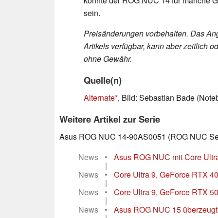
könnte der ROG NUC 14 für manche Gam
sein.
Preisänderungen vorbehalten. Das Ang
Artikels verfügbar, kann aber zeitlic
ohne Gewähr.
Quelle(n)
Alternate
, Bild: Sebastian Bade (Not
Weitere Artikel zur Serie
Asus ROG NUC 14-90AS0051 (ROG NUC Ser
News
•
Asus ROG NUC mit Core Ultra
|
News
•
Core Ultra 9, GeForce RTX 
|
News
•
Core Ultra 9, GeForce RTX 5
|
News
•
Asus ROG NUC 15 überzeugt im
|