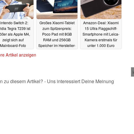
intendo Switch 2:
Großes Xiaomi-Tablet
Amazon-Deal: Xiaomi
idia Tegra T239 ist
zum Spitzenpreis:
15 Ultra Flaggschiff-
ößer als Apple M4,
Poco Pad mit 8GB
Smartphone mit Leica-
zeigt sich auf
RAM und 256GB
Kamera erstmals für
Mainboard-Foto
Speicher im Hersteller-
unter 1.000 Euro
Deal
23.04.2025
23.04.2025
22.04.2025
re Artikel anzeigen
n zu diesem Artikel? - Uns interessiert Deine Meinung