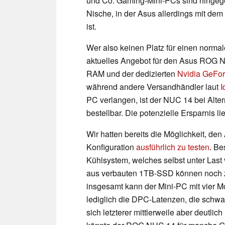
und Co. Gaming-Mini-PCs sind hingegen
Nische, in der Asus allerdings mit de
ist.
Wer also keinen Platz für einen normal
aktuelles Angebot für den Asus ROG
RAM und der dedizierten
Nvidia GeFo
während andere Versandhändler laut
I
PC verlangen, ist der NUC 14 bei Al
bestellbar. Die potenzielle Ersparnis li
Wir hatten bereits die Möglichkeit, d
Konfiguration
ausführlich zu testen
. Be
Kühlsystem, welches selbst unter Last 
aus verbauten 1TB-SSD können noch z
insgesamt kann der Mini-PC mit vier Mo
lediglich die DPC-Latenzen, die sch
sich letzterer mittlerweile aber deutlic