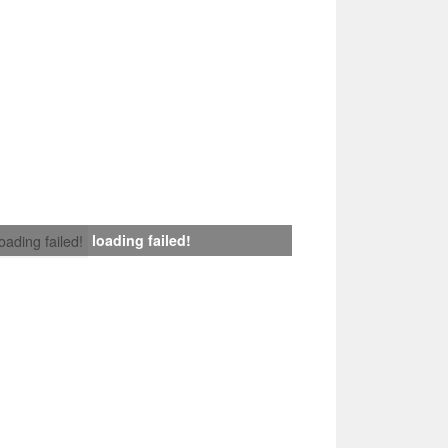
loading failed!
loading failed!