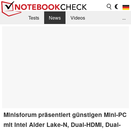
Tests
News
Videos
...
Benchmarks & Tech
Externe Tests
Kaufberatung
Deals
Suche
Jobs
Forum
Minisforum präsentiert günstigen Mini-PC
mit Intel Alder Lake-N, Dual-HDMI, Dual-