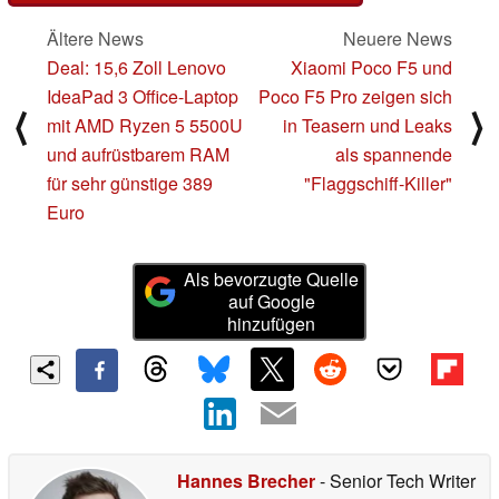
Ältere News
Neuere News
Deal: 15,6 Zoll Lenovo
Xiaomi Poco F5 und
IdeaPad 3 Office-Laptop
Poco F5 Pro zeigen sich
⟨
⟩
mit AMD Ryzen 5 5500U
in Teasern und Leaks
und aufrüstbarem RAM
als spannende
für sehr günstige 389
"Flaggschiff-Killer"
Euro
Als bevorzugte Quelle
auf Google
hinzufügen
Hannes Brecher
- Senior Tech Writer