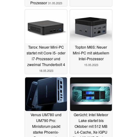
Prozessor
31.05.2023
Tarox: Neuer Mini-PC
Topton M6S: Neuer
startet mit Core i5- oder
Mini-PC mit aktuellem
i7-Prozessor und
Intel-Prozessor
zweimal Thunderbolt 4
15.05.2023
18.05.2023
Venus UM780 und
Gerücht: Intel Meteor
UM790 Pro:
Lake startet bis
Minisforum packt
Oktober mit 512 MB
starke Phoenix-
L4-Cache, Xe iGPU