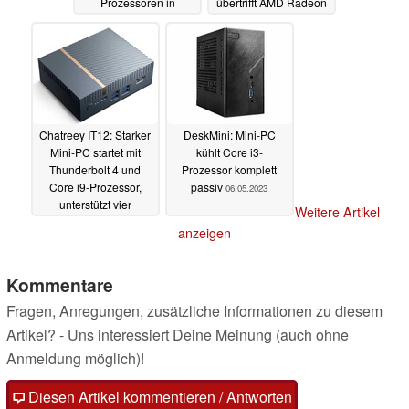
Prozessoren in
übertrifft AMD Radeon
kompakte Gehäuse
780M
08.05.2023
11.05.2023
Chatreey IT12: Starker
DeskMini: Mini-PC
Mini-PC startet mit
kühlt Core i3-
Thunderbolt 4 und
Prozessor komplett
Core i9-Prozessor,
passiv
06.05.2023
unterstützt vier
Weitere Artikel
Displays
07.05.2023
anzeigen
Kommentare
Fragen, Anregungen, zusätzliche Informationen zu diesem
Artikel? - Uns interessiert Deine Meinung (auch ohne
Anmeldung möglich)!
Diesen Artikel kommentieren / Antworten