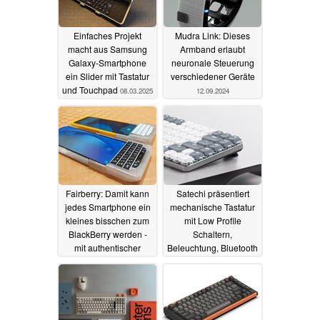
Einfaches Projekt
Mudra Link: Dieses
macht aus Samsung
Armband erlaubt
Galaxy-Smartphone
neuronale Steuerung
ein Slider mit Tastatur
verschiedener Geräte
und Touchpad
08.03.2025
12.09.2024
Fairberry: Damit kann
Satechi präsentiert
jedes Smartphone ein
mechanische Tastatur
kleines bisschen zum
mit Low Profile
BlackBerry werden -
Schaltern,
mit authentischer
Beleuchtung, Bluetooth
Tastatur
und USB-C
26.03.2024
10.01.2024