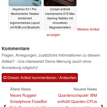
Keychron K11 Pro:
Corsair enthüllt
Mechanische Tastatur
mechanische K70 Max
kombiniert
Gaming-Tastatur mit
ergonomisches Layout
innovativen
mit RGB und Bluetooth
Magnetschaltern
Weitere Artikel
11.08.2023
10.08.2023
anzeigen
Kommentare
Fragen, Anregungen, zusätzliche Informationen zu diesem
Artikel? - Uns interessiert Deine Meinung (auch ohne
Anmeldung möglich)!
Diesen Artikel kommentieren / Antworten
Ältere News
Neuere News
Neues Rugged-
Quantencomputer: IBM
Smartphone FossiBot
enthüllt Quanten-CPUs