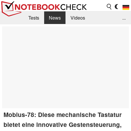
Tests
News
Videos
...
Benchmarks & Tech
Externe Tests
Kaufberatung
Deals
Suche
Jobs
Forum
Mobius-78: Diese mechanische Tastatur
bietet eine innovative Gestensteuerung,