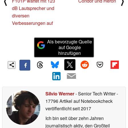
⟨
⟩
F101P wartet mit 123
Condor und Heron
dB Lautsprecher und
diversen
Verbesserungen auf
Als bevorzugte Quelle
auf Google
hinzufügen
Silvio Werner
- Senior Tech Writer
-
17796 Artikel auf Notebookcheck
veröffentlicht
seit 2017
Ich bin seit über zehn Jahren
journalistisch aktiv, den Großteil