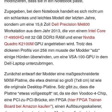
modifizieren, dass sie in ein Notebook passt.
Zugegeben, bei dem Notebook handelt es sich nicht um
ein schlankes und leichtes Modell der letzten Jahre,
sondern um eine 15,6 Zoll
Dell Precision M4800
Workstation aus dem Jahr 2013, die von einem
Intel Core
i7-4950HQ
mit 32 GB DDR3 RAM und einer
Nvidia
Quadro K2100M
GPU angetrieben wird. Trotz des
dickeren Profils von 256 mm musste der Modder "sdz"
einige Hürden überwinden, um eine VSA-100-GPU in dem
Dell-Laptop unterzubringen.
Zunächst entwarf der Modder eine maßgeschneiderte
MXM-Platine, die etwa dreimal so groß (7x8 cm) ist wie
die originale Desktop-Platine. Sdz gibt zu, dass die
Platine "etwas vollgestopft" ist, da sie den Voodoo-4-Chip,
eine PCI-zu-PCI-Brücke, ein FPGA (
hier FPGA Trainer-
Board bei Amazon kaufen
), einen Auflösungsskalierer,