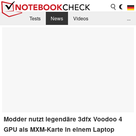
Tests
News
Videos
...
Benchmarks & Tech
Externe Tests
Kaufberatung
Deals
Suche
Jobs
Forum
Modder nutzt legendäre 3dfx Voodoo 4
GPU als MXM-Karte in einem Laptop