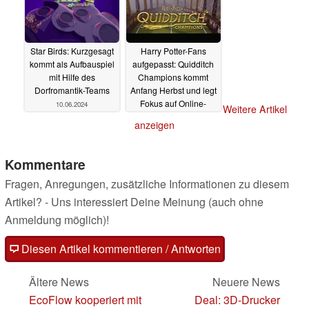
Star Birds: Kurzgesagt
Harry Potter-Fans
kommt als Aufbauspiel
aufgepasst: Quidditch
mit Hilfe des
Champions kommt
Dorfromantik-Teams
Anfang Herbst und legt
Fokus auf Online-
10.06.2024
Weitere Artikel
Multiplayer, Reveal-
anzeigen
Trailer veröffentlicht
08.06.2024
Kommentare
Fragen, Anregungen, zusätzliche Informationen zu diesem
Artikel? - Uns interessiert Deine Meinung (auch ohne
Anmeldung möglich)!
Diesen Artikel kommentieren / Antworten
Ältere News
Neuere News
EcoFlow kooperiert mit
Deal: 3D-Drucker