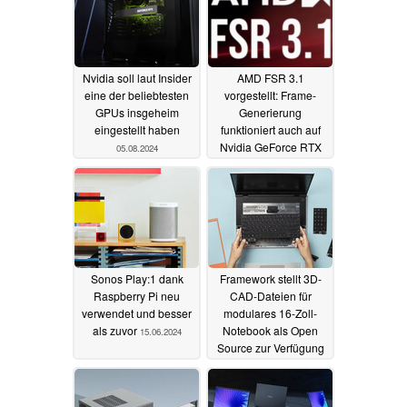
Nvidia soll laut Insider
AMD FSR 3.1
eine der beliebtesten
vorgestellt: Frame-
GPUs insgeheim
Generierung
eingestellt haben
funktioniert auch auf
Nvidia GeForce RTX
05.08.2024
und Intel Arc GPUs
29.06.2024
Sonos Play:1 dank
Framework stellt 3D-
Raspberry Pi neu
CAD-Dateien für
verwendet und besser
modulares 16-Zoll-
als zuvor
Notebook als Open
15.06.2024
Source zur Verfügung
14.06.2024