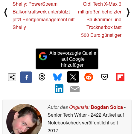
Shelly: PowerStream
Qidi Tech X-Max 3
⟨
⟩
Balkonkraftwerk unterstützt
mit großer, beheizter
jetzt Energiemanagement mit
Baukammer und
Shelly
Trocknerbox fast
500 Euro günstiger
Als bevorzugte Quelle
auf Google
hinzufügen
Autor des
Originals
:
Bogdan Solca
-
Senior Tech Writer
- 2422 Artikel auf
Notebookcheck veröffentlicht
seit
2017