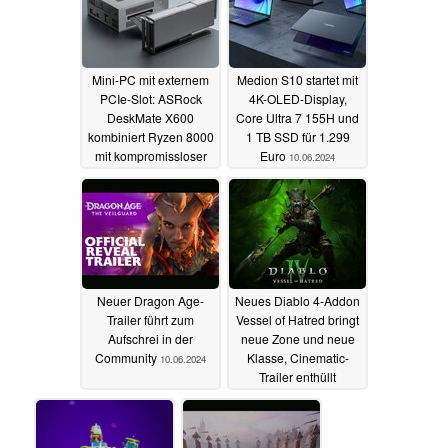
Mini-PC mit externem
Medion S10 startet mit
PCIe-Slot: ASRock
4K-OLED-Display,
DeskMate X600
Core Ultra 7 155H und
kombiniert Ryzen 8000
1 TB SSD für 1.299
mit kompromissloser
Euro
10.06.2024
eGPU
11.06.2024
Neuer Dragon Age-
Neues Diablo 4-Addon
Trailer führt zum
Vessel of Hatred bringt
Aufschrei in der
neue Zone und neue
Community
Klasse, Cinematic-
10.06.2024
Trailer enthüllt
baldigen Release
10.06.2024