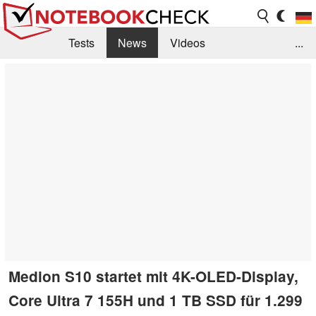
Tests
News
Videos
...
Benchmarks & Tech
Externe Tests
Kaufberatung
Deals
Suche
Jobs
Forum
Medion S10 startet mit 4K-OLED-Display,
Core Ultra 7 155H und 1 TB SSD für 1.299