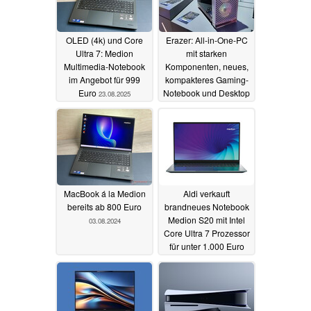
OLED (4k) und Core
Erazer: All-in-One-PC
Ultra 7: Medion
mit starken
Multimedia-Notebook
Komponenten, neues,
im Angebot für 999
kompakteres Gaming-
Euro
Notebook und Desktop
23.08.2025
mit Curved-
Wasserkühlung
gezeigt
22.08.2024
MacBook á la Medion
Aldi verkauft
bereits ab 800 Euro
brandneues Notebook
Medion S20 mit Intel
03.08.2024
Core Ultra 7 Prozessor
für unter 1.000 Euro
23.06.2024