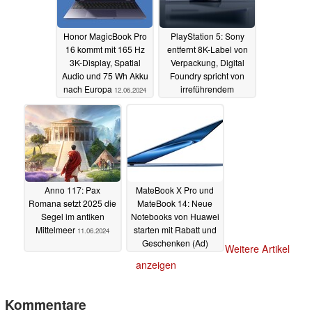
Honor MagicBook Pro
PlayStation 5: Sony
16 kommt mit 165 Hz
entfernt 8K-Label von
3K-Display, Spatial
Verpackung, Digital
Audio und 75 Wh Akku
Foundry spricht von
nach Europa
irreführendem
12.06.2024
Marketing
11.06.2024
Anno 117: Pax
MateBook X Pro und
Romana setzt 2025 die
MateBook 14: Neue
Segel im antiken
Notebooks von Huawei
Mittelmeer
starten mit Rabatt und
11.06.2024
Geschenken (Ad)
Weitere Artikel
10.06.2024
anzeigen
Kommentare