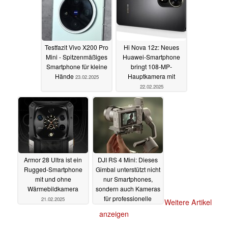
Testfazit Vivo X200 Pro
Hi Nova 12z: Neues
Mini - Spitzenmäßiges
Huawei-Smartphone
Smartphone für kleine
bringt 108-MP-
Hände
Hauptkamera mit
23.02.2025
22.02.2025
Armor 28 Ultra ist ein
DJI RS 4 Mini: Dieses
Rugged-Smartphone
Gimbal unterstützt nicht
mit und ohne
nur Smartphones,
Wärmebildkamera
sondern auch Kameras
für professionelle
21.02.2025
Weitere Artikel
Aufnahmen
20.02.2025
anzeigen