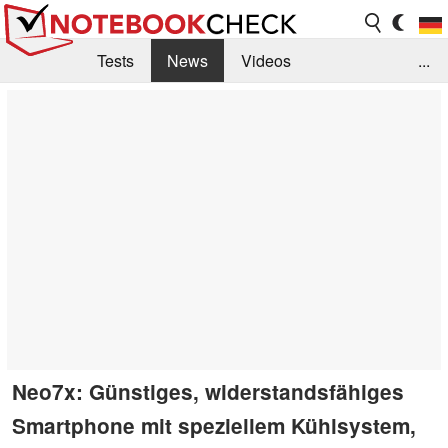
Tests
News
Videos
...
Benchmarks & Tech
Externe Tests
Kaufberatung
Deals
Suche
Jobs
Forum
Neo7x: Günstiges, widerstandsfähiges
Smartphone mit speziellem Kühlsystem,