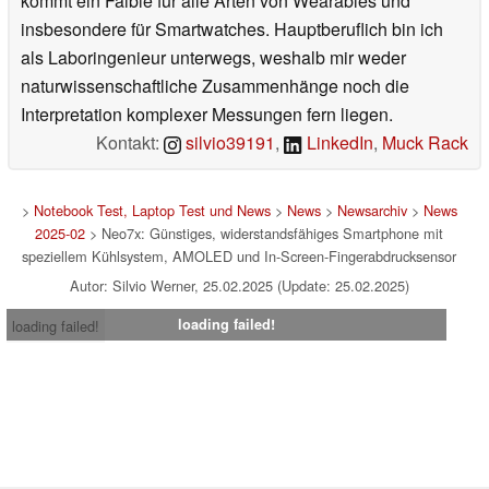
kommt ein Faible für alle Arten von Wearables und
insbesondere für Smartwatches. Hauptberuflich bin ich
als Laboringenieur unterwegs, weshalb mir weder
naturwissenschaftliche Zusammenhänge noch die
Interpretation komplexer Messungen fern liegen.
Kontakt:
silvio39191
,
LinkedIn
,
Muck Rack
>
Notebook Test, Laptop Test und News
>
News
>
Newsarchiv
>
News
2025-02
> Neo7x: Günstiges, widerstandsfähiges Smartphone mit
speziellem Kühlsystem, AMOLED und In-Screen-Fingerabdrucksensor
Autor: Silvio Werner, 25.02.2025 (Update: 25.02.2025)
loading failed!
loading failed!