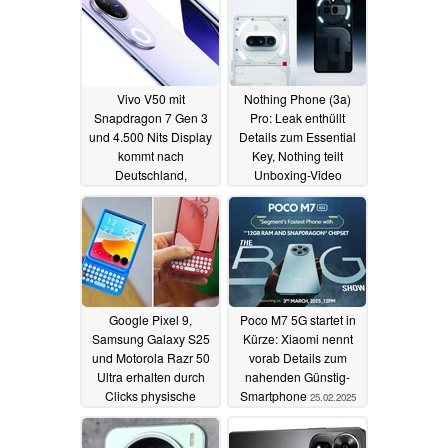
Vivo V50 mit
Nothing Phone (3a)
Snapdragon 7 Gen 3
Pro: Leak enthüllt
und 4.500 Nits Display
Details zum Essential
kommt nach
Key, Nothing teilt
Deutschland,
Unboxing-Video
zusammen mit Vivo
26.02.2025
V50e und V50 Lite
26.02.2025
Google Pixel 9,
Poco M7 5G startet in
Samsung Galaxy S25
Kürze: Xiaomi nennt
und Motorola Razr 50
vorab Details zum
Ultra erhalten durch
nahenden Günstig-
Clicks physische
Smartphone
25.02.2025
Tastatur und MagSafe
25.02.2025