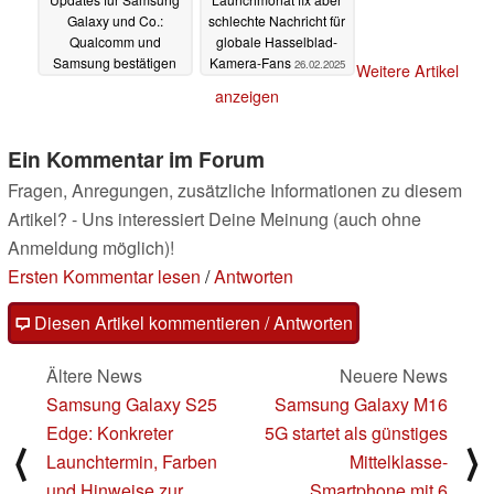
Galaxy und Co.:
schlechte Nachricht für
Qualcomm und
globale Hasselblad-
Samsung bestätigen
Kamera-Fans
26.02.2025
Weitere Artikel
erweiterten Support
anzeigen
26.02.2025
Ein Kommentar im Forum
Fragen, Anregungen, zusätzliche Informationen zu diesem
Artikel? - Uns interessiert Deine Meinung (auch ohne
Anmeldung möglich)!
Ersten Kommentar lesen
/
Antworten
Diesen Artikel kommentieren / Antworten
Ältere News
Neuere News
Samsung Galaxy S25
Samsung Galaxy M16
Edge: Konkreter
5G startet als günstiges
⟨
⟩
Launchtermin, Farben
Mittelklasse-
und Hinweise zur
Smartphone mit 6