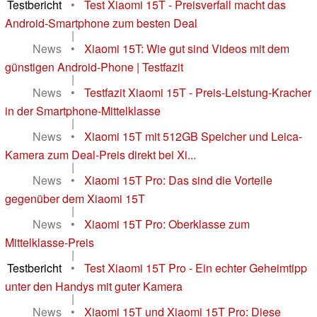
Testbericht
•
Test Xiaomi 15T - Preisverfall macht das
Android-Smartphone zum besten Deal
|
News
•
Xiaomi 15T: Wie gut sind Videos mit dem
günstigen Android-Phone | Testfazit
|
News
•
Testfazit Xiaomi 15T - Preis-Leistung-Kracher
in der Smartphone-Mittelklasse
|
News
•
Xiaomi 15T mit 512GB Speicher und Leica-
Kamera zum Deal-Preis direkt bei Xi...
|
News
•
Xiaomi 15T Pro: Das sind die Vorteile
gegenüber dem Xiaomi 15T
|
News
•
Xiaomi 15T Pro: Oberklasse zum
Mittelklasse-Preis
|
Testbericht
•
Test Xiaomi 15T Pro - Ein echter Geheimtipp
unter den Handys mit guter Kamera
|
News
•
Xiaomi 15T und Xiaomi 15T Pro: Diese