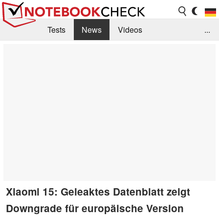
Tests
News
Videos
...
Benchmarks & Tech
Externe Tests
Kaufberatung
Deals
Suche
Jobs
Forum
Xiaomi 15: Geleaktes Datenblatt zeigt
Downgrade für europäische Version