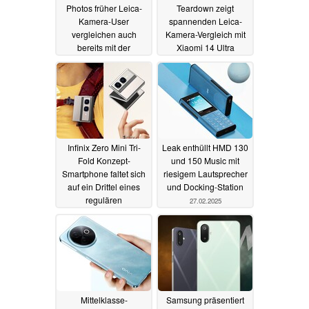
Photos früher Leica-
Teardown zeigt
Kamera-User
spannenden Leica-
vergleichen auch
Kamera-Vergleich mit
bereits mit der
Xiaomi 14 Ultra
Konkurrenz
28.02.2025
28.02.2025
Infinix Zero Mini Tri-
Leak enthüllt HMD 130
Fold Konzept-
und 150 Music mit
Smartphone faltet sich
riesigem Lautsprecher
auf ein Drittel eines
und Docking-Station
regulären
27.02.2025
Smartphones
27.02.2025
Mittelklasse-
Samsung präsentiert