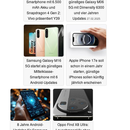
Smartphone mit 6.500
günstiges Galaxy M06
mAh Akku und
5G mit Dimensity 6300
Snapdragon 4 Gen 2:
und vier Jahren
Vivo präsentiert Y39
Updates
27.02.2025
5G
27.02.2025
Samsung Galaxy M16
Apple iPhone 17e soll
5G startet als günstiges
schon in einem Jahr
Mittelklasse-
starten, günstige
Smartphone mit 6
iPhones sollen künftig
Android-Updates
jährlich erscheinen
27.02.2025
26.02.2025
8 Jahre Android-
Oppo Find X8 Ultra:
Updates für Samsung
Launchmonat fix aber