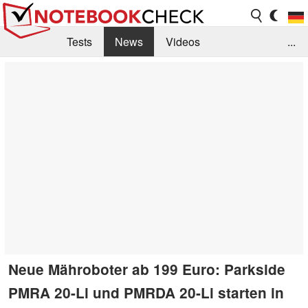
Tests
News
Videos
...
Benchmarks & Tech
Externe Tests
Kaufberatung
Deals
Suche
Jobs
Forum
Neue Mähroboter ab 199 Euro: Parkside
PMRA 20-Li und PMRDA 20-Li starten in