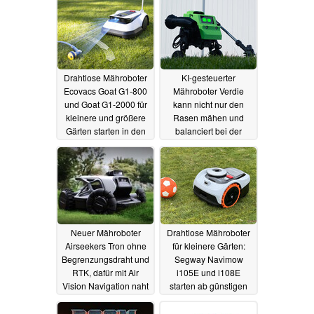
22.03.2024
Drahtlose Mähroboter
KI-gesteuerter
Ecovacs Goat G1-800
Mähroboter Verdie
und Goat G1-2000 für
kann nicht nur den
kleinere und größere
Rasen mähen und
Gärten starten in den
balanciert bei der
Verkauf
Arbeit auf zwei Rädern
06.03.2024
03.03.2024
Neuer Mähroboter
Drahtlose Mähroboter
Airseekers Tron ohne
für kleinere Gärten:
Begrenzungsdraht und
Segway Navimow
RTK, dafür mit Air
i105E und i108E
Vision Navigation naht
starten ab günstigen
999 Euro
02.03.2024
01.03.2024