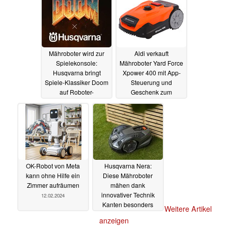
Mähroboter wird zur
Aldi verkauft
Spielekonsole:
Mähroboter Yard Force
Husqvarna bringt
Xpower 400 mit App-
Spiele-Klassiker Doom
Steuerung und
auf Roboter-
Geschenk zum
Rasenmäher
Bestpreis von nur 299
24.02.2024
Euro
17.02.2024
OK-Robot von Meta
Husqvarna Nera:
kann ohne Hilfe ein
Diese Mähroboter
Zimmer aufräumen
mähen dank
innovativer Technik
12.02.2024
Kanten besonders
Weitere Artikel
präzise - und
anzeigen
unterstützt IFTTT