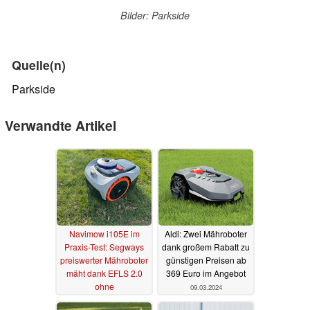
Bilder: Parkside
Quelle(n)
Parkside
Verwandte Artikel
Navimow i105E im
Aldi: Zwei Mähroboter
Praxis-Test: Segways
dank großem Rabatt zu
preiswerter Mähroboter
günstigen Preisen ab
mäht dank EFLS 2.0
369 Euro im Angebot
ohne
09.03.2024
Begrenzungskabel