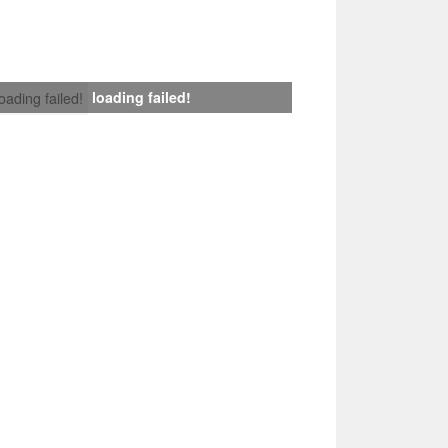
loading failed!
loading failed!