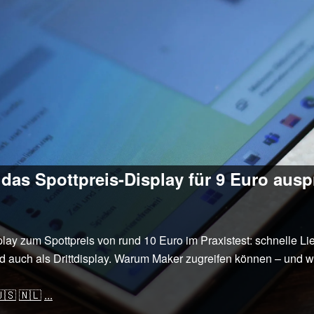
das Spottpreis-Display für 9 Euro auspr
lay zum Spottpreis von rund 10 Euro im Praxistest: schnelle Li
 auch als Drittdisplay. Warum Maker zugreifen können – und wie
🇸
🇳🇱
...