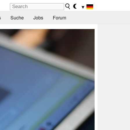
▼
s
Suche
Jobs
Forum