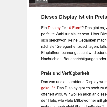
Dieses Display ist ein Prei
Ein
Display
für
10 Euro
? Das gibt es, 
perfekte Wahl für Maker sein. Über Blic
sich gleichwohl keine Gedanken machen
nächster Gelegenheit zuschlagen, falls
Einplatinenrechner gesucht wird oder e
Nachrichten, Benachrichtigungen oder 
Preis und Verfügbarkeit
Das von uns ausprobierte Display wurd
gekauft
. Das Display gibt es noch zu
offeriert wird. Wir wollen auch an diese
der Tiefe, wie viele Mitbewohner mit
wohnen, auch nicht über identische Za