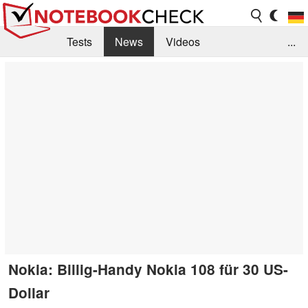
Tests
News
Videos
...
Benchmarks & Tech
Externe Tests
Kaufberatung
Deals
Suche
Jobs
Forum
Nokia: Billig-Handy Nokia 108 für 30 US-
Dollar