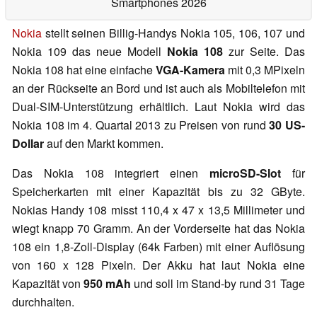
Smartphones 2026
Nokia
stellt seinen Billig-Handys Nokia 105, 106, 107 und
Nokia 109 das neue Modell
Nokia 108
zur Seite. Das
Nokia 108 hat eine einfache
VGA-Kamera
mit 0,3 MPixeln
an der Rückseite an Bord und ist auch als Mobiltelefon mit
Dual-SIM-Unterstützung erhältlich. Laut Nokia wird das
Nokia 108 im 4. Quartal 2013 zu Preisen von rund
30 US-
Dollar
auf den Markt kommen.
Das Nokia 108 integriert einen
microSD-Slot
für
Speicherkarten mit einer Kapazität bis zu 32 GByte.
Nokias Handy 108 misst 110,4 x 47 x 13,5 Millimeter und
wiegt knapp 70 Gramm. An der Vorderseite hat das Nokia
108 ein 1,8-Zoll-Display (64k Farben) mit einer Auflösung
von 160 x 128 Pixeln. Der Akku hat laut Nokia eine
Kapazität von
950 mAh
und soll im Stand-by rund 31 Tage
durchhalten.