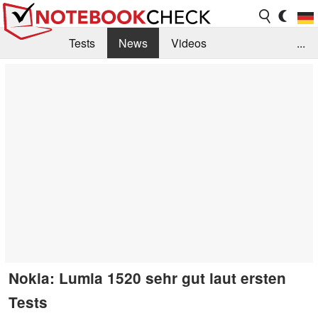
Tests
News
Videos
...
Benchmarks & Tech
Externe Tests
Kaufberatung
Deals
Suche
Jobs
Forum
Nokia: Lumia 1520 sehr gut laut ersten
Tests