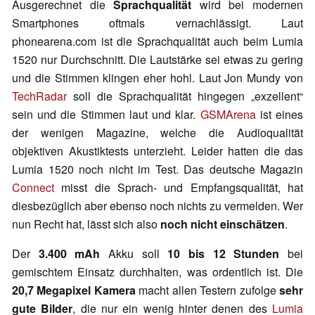
Ausgerechnet die
Sprachqualität
wird bei modernen
Smartphones oftmals vernachlässigt. Laut
phonearena.com ist die Sprachqualität auch beim Lumia
1520 nur Durchschnitt. Die Lautstärke sei etwas zu gering
und die Stimmen klingen eher hohl. Laut Jon Mundy von
TechRadar
soll die Sprachqualität hingegen „exzellent“
sein und die Stimmen laut und klar.
GSMArena
ist eines
der wenigen Magazine, welche die Audioqualität
objektiven Akustiktests unterzieht. Leider hatten die das
Lumia 1520 noch nicht im Test. Das deutsche Magazin
Connect
misst die Sprach- und Empfangsqualität, hat
diesbezüglich aber ebenso noch nichts zu vermelden. Wer
nun Recht hat, lässt sich also
noch nicht einschätzen
.
Der
3.400 mAh
Akku soll
10 bis 12 Stunden
bei
gemischtem Einsatz durchhalten, was ordentlich ist. Die
20,7 Megapixel Kamera
macht allen Testern zufolge
sehr
gute Bilder
, die nur ein wenig hinter denen des
Lumia