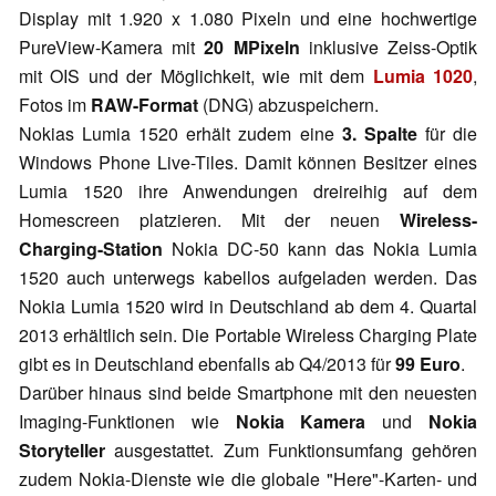
Display mit 1.920 x 1.080 Pixeln und eine hochwertige
PureView-Kamera mit
20 MPixeln
inklusive Zeiss-Optik
mit OIS und der Möglichkeit, wie mit dem
Lumia 1020
,
Fotos im
RAW-Format
(DNG) abzuspeichern.
Nokias Lumia 1520 erhält zudem eine
3. Spalte
für die
Windows Phone Live-Tiles. Damit können Besitzer eines
Lumia 1520 ihre Anwendungen dreireihig auf dem
Homescreen platzieren. Mit der neuen
Wireless-
Charging-Station
Nokia DC-50 kann das Nokia Lumia
1520 auch unterwegs kabellos aufgeladen werden. Das
Nokia Lumia 1520 wird in Deutschland ab dem 4. Quartal
2013 erhältlich sein. Die Portable Wireless Charging Plate
gibt es in Deutschland ebenfalls ab Q4/2013 für
99 Euro
.
Darüber hinaus sind beide Smartphone mit den neuesten
Imaging-Funktionen wie
Nokia Kamera
und
Nokia
Storyteller
ausgestattet. Zum Funktionsumfang gehören
zudem Nokia-Dienste wie die globale "Here"-Karten- und