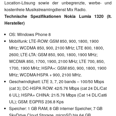
Location-Lösung sowie der unbegrenzte, werbe- und
kostenfreie Musikstreamingdienst Mix Radio.
Technische Spezifikationen Nokia Lumia 1320 (lt.
Hersteller)
OS: Windows Phone 8
Mobilfunk: LTE-ROW: GSM 850, 900, 1800, 1900
MHz; WCDMA 850, 900, 2100 MHz; LTE 800, 1800,
2600; LTE-LTA: GSM 850, 900, 1800, 1900 MHz;
WCDMA 850, 1700, 1900, 2100 MHz; LTE 700, 850,
1700, 1900 MHz; HSPA+: GSM 850, 900, 1800, 1900
MHz; WCDMA/HSPA + 900, 2100 MHz.
Geschwindigkeit: LTE 3, 7, 20 bands – 100/50 Mbps
(cat 3); DC-HSPA ROW: 42/5.76 Mbps (cat 24 DL/Cat
6 UL); HSPA+ CHINA: 21/5.76 Mbps (Cat 14 DL/Cat6
UL); GSM: EGPRS 236.8 Kps
Speicher: 1 GB RAM, 8 GB interner Speicher, 7 GB
SkyDrive Cloud Storage, microSD bis 64 GB