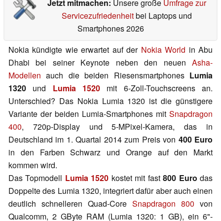
Jetzt mitmachen:
Unsere große
Umfrage zur
Servicezufriedenheit
bei Laptops und
Smartphones 2026
Nokia kündigte wie erwartet auf der
Nokia World
in Abu
Dhabi bei seiner Keynote neben den neuen
Asha-
Modellen
auch die beiden Riesensmartphones
Lumia
1320
und
Lumia 1520
mit 6-Zoll-Touchscreens an.
Unterschied? Das Nokia Lumia 1320 ist die günstigere
Variante der beiden Lumia-Smartphones mit
Snapdragon
400
, 720p-Display und 5-MPixel-Kamera, das in
Deutschland im 1. Quartal 2014 zum Preis von
400 Euro
in den Farben Schwarz und Orange auf den Markt
kommen wird.
Das Topmodell
Lumia 1520
kostet mit fast
800 Euro
das
Doppelte des Lumia 1320, integriert dafür aber auch einen
deutlich schnelleren Quad-Core
Snapdragon 800
von
Qualcomm, 2 GByte RAM (Lumia 1320: 1 GB), ein 6"-