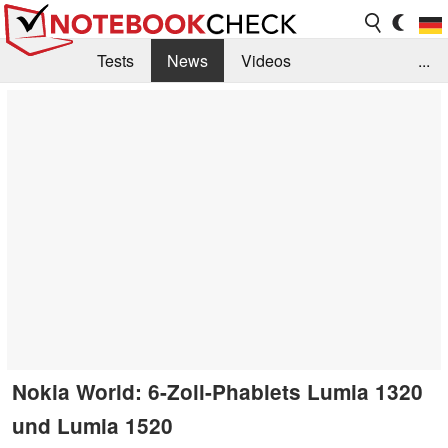
Tests
News
Videos
...
Benchmarks & Tech
Externe Tests
Kaufberatung
Deals
Suche
Jobs
Forum
Nokia World: 6-Zoll-Phablets Lumia 1320
und Lumia 1520