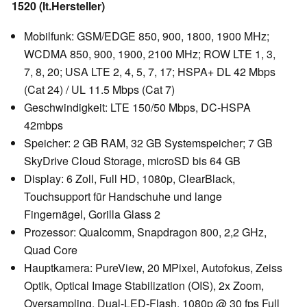
1520 (lt.Hersteller)
Mobilfunk: GSM/EDGE 850, 900, 1800, 1900 MHz;
WCDMA 850, 900, 1900, 2100 MHz; ROW LTE 1, 3,
7, 8, 20; USA LTE 2, 4, 5, 7, 17; HSPA+ DL 42 Mbps
(Cat 24) / UL 11.5 Mbps (Cat 7)
Geschwindigkeit: LTE 150/50 Mbps, DC-HSPA
42mbps
Speicher: 2 GB RAM, 32 GB Systemspeicher; 7 GB
SkyDrive Cloud Storage, microSD bis 64 GB
Display: 6 Zoll, Full HD, 1080p, ClearBlack,
Touchsupport für Handschuhe und lange
Fingernägel, Gorilla Glass 2
Prozessor: Qualcomm, Snapdragon 800, 2,2 GHz,
Quad Core
Hauptkamera: PureView, 20 MPixel, Autofokus, Zeiss
Optik, Optical Image Stabilization (OIS), 2x Zoom,
Oversampling, Dual-LED-Flash, 1080p @ 30 fps Full