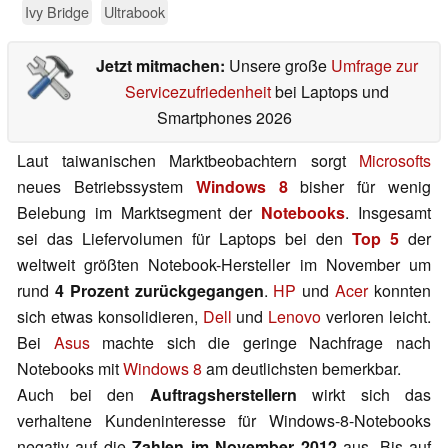
Ivy Bridge
Ultrabook
Jetzt mitmachen:
Unsere große
Umfrage zur
Servicezufriedenheit
bei Laptops und
Smartphones 2026
Laut taiwanischen Marktbeobachtern sorgt
Microsofts
neues Betriebssystem
Windows 8
bisher für wenig
Belebung im Marktsegment der
Notebooks
. Insgesamt
sei das Liefervolumen für Laptops bei den
Top 5
der
weltweit größten Notebook-Hersteller im November um
rund
4 Prozent zurückgegangen
.
HP
und
Acer
konnten
sich etwas konsolidieren,
Dell
und
Lenovo
verloren leicht.
Bei
Asus
machte sich die geringe Nachfrage nach
Notebooks mit
Windows 8
am deutlichsten bemerkbar.
Auch bei den
Auftragsherstellern
wirkt sich das
verhaltene Kundeninteresse für Windows-8-Notebooks
negativ auf die
Zahlen im November 2012
aus. Bis auf