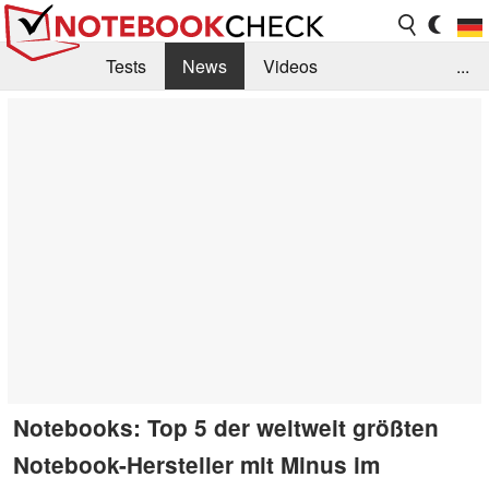
Tests
News
Videos
...
Benchmarks & Tech
Externe Tests
Kaufberatung
Deals
Suche
Jobs
Forum
Notebooks: Top 5 der weltweit größten
Notebook-Hersteller mit Minus im