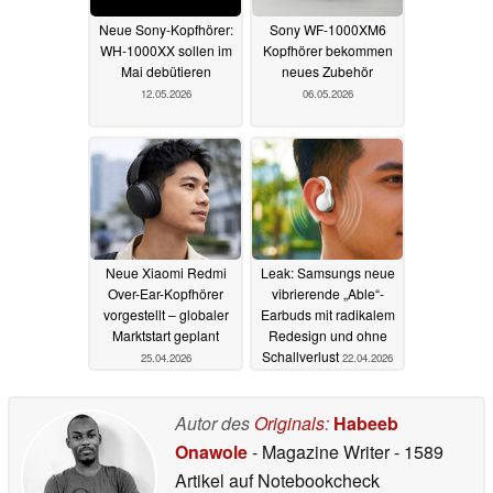
Neue Sony-Kopfhörer:
Sony WF-1000XM6
WH-1000XX sollen im
Kopfhörer bekommen
Mai debütieren
neues Zubehör
12.05.2026
06.05.2026
Neue Xiaomi Redmi
Leak: Samsungs neue
Over-Ear-Kopfhörer
vibrierende „Able“-
vorgestellt – globaler
Earbuds mit radikalem
Marktstart geplant
Redesign und ohne
Schallverlust
25.04.2026
22.04.2026
Autor des
Originals
:
Habeeb
Onawole
- Magazine Writer
- 1589
Artikel auf Notebookcheck