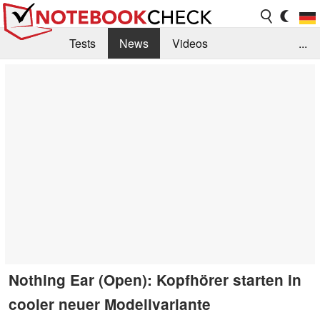
Tests
News
Videos
...
Benchmarks & Tech
Externe Tests
Kaufberatung
Deals
Suche
Jobs
Forum
Nothing Ear (Open): Kopfhörer starten in
cooler neuer Modellvariante