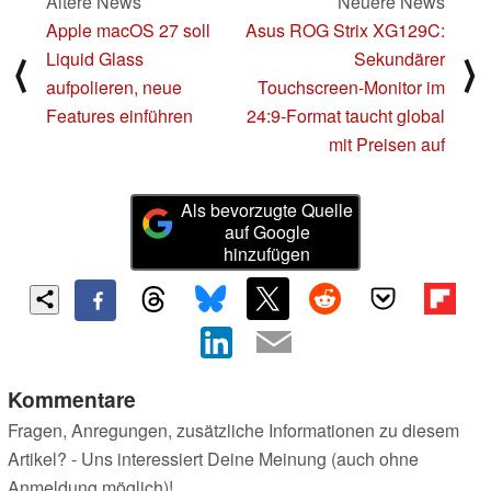
Ältere News
Neuere News
Apple macOS 27 soll
Asus ROG Strix XG129C:
Liquid Glass
Sekundärer
⟨
⟩
aufpolieren, neue
Touchscreen-Monitor im
Features einführen
24:9-Format taucht global
mit Preisen auf
Als bevorzugte Quelle
auf Google
hinzufügen
Kommentare
Fragen, Anregungen, zusätzliche Informationen zu diesem
Artikel? - Uns interessiert Deine Meinung (auch ohne
Anmeldung möglich)!