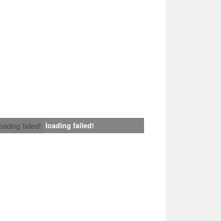
loading failed!
loading failed!