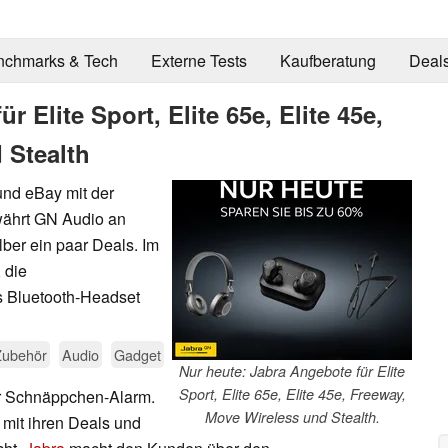
nchmarks & Tech
Externe Tests
Kaufberatung
Deal
 Elite Sport, Elite 65e, Elite 45e,
 Stealth
nd eBay mit der
währt GN Audio an
ber ein paar Deals. Im
 die
s Bluetooth-Headset
Zubehör
Audio
Gadget
Nur heute: Jabra Angebote für Elite
Sport, Elite 65e, Elite 45e, Freeway,
er Schnäppchen-Alarm.
Move Wireless und Stealth.
mit ihren Deals und