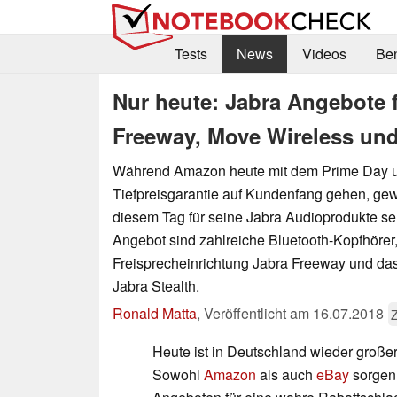
Tests
News
Videos
Be
Nur heute: Jabra Angebote für
Freeway, Move Wireless und
Während Amazon heute mit dem Prime Day u
Tiefpreisgarantie auf Kundenfang gehen, ge
diesem Tag für seine Jabra Audioprodukte sel
Angebot sind zahlreiche Bluetooth-Kopfhörer,
Freisprecheinrichtung Jabra Freeway und da
Jabra Stealth.
Ronald Matta
,
Veröffentlicht am
16.07.2018
Heute ist in Deutschland wieder groß
Sowohl
Amazon
als auch
eBay
sorgen 