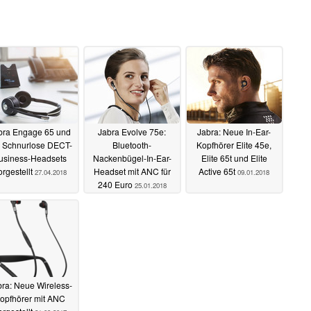
bra Engage 65 und
Jabra Evolve 75e:
Jabra: Neue In-Ear-
: Schnurlose DECT-
Bluetooth-
Kopfhörer Elite 45e,
usiness-Headsets
Nackenbügel-In-Ear-
Elite 65t und Elite
orgestellt
Headset mit ANC für
Active 65t
27.04.2018
09.01.2018
240 Euro
25.01.2018
ra: Neue Wireless-
opfhörer mit ANC