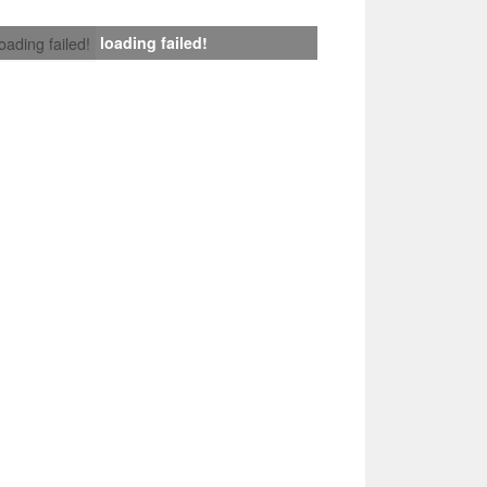
loading failed!
loading failed!