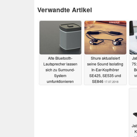
Verwandte Artikel
Alte Bluetooth-
Shure aktualisiert
Ja
Lautsprecher lassen
seine Sound Isolating
75
sich zu Surround-
In-Ear-Kopfhörer
B
System
SE425, SE535 und
v
umfunktionieren
SE846
17.07.2018
21.07.2018
Jab
K