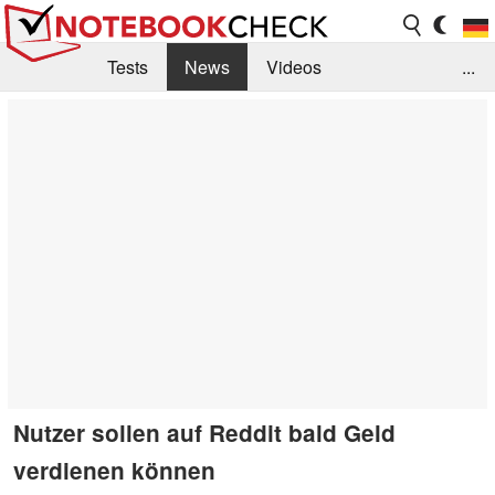
Tests
News
Videos
...
Benchmarks & Tech
Externe Tests
Kaufberatung
Deals
Suche
Jobs
Forum
Nutzer sollen auf Reddit bald Geld
verdienen können