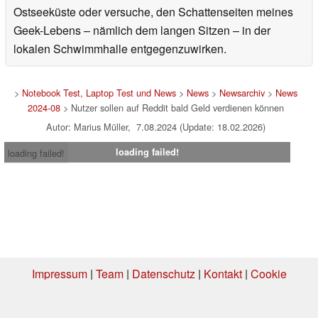
Ostseeküste oder versuche, den Schattenseiten meines
Geek-Lebens – nämlich dem langen Sitzen – in der
lokalen Schwimmhalle entgegenzuwirken.
>
Notebook Test, Laptop Test und News
>
News
>
Newsarchiv
>
News
2024-08
> Nutzer sollen auf Reddit bald Geld verdienen können
Autor: Marius Müller, 7.08.2024 (Update: 18.02.2026)
loading failed!
loading failed!
Impressum
|
Team
|
Datenschutz
|
Kontakt
|
Cookie
Einstellungen
| 05.08.2026 20:00
* Beim Kauf über einen Affiliate-Link kann Notebookcheck eine Vergütung