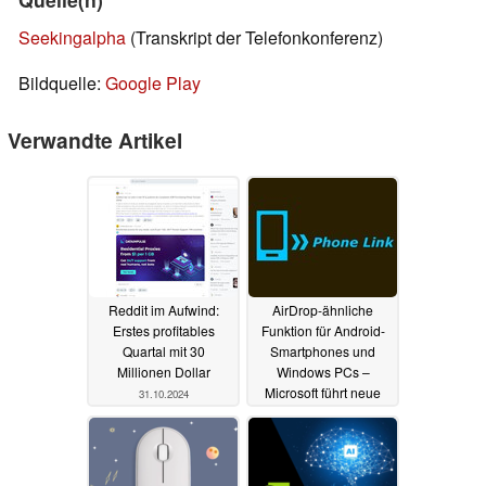
Seekingalpha
(Transkript der Telefonkonferenz)
Bildquelle:
Google Play
Verwandte Artikel
Reddit im Aufwind:
AirDrop-ähnliche
Erstes profitables
Funktion für Android-
Quartal mit 30
Smartphones und
Millionen Dollar
Windows PCs –
Microsoft führt neue
31.10.2024
Phone Link-Funktion
ein
17.08.2024