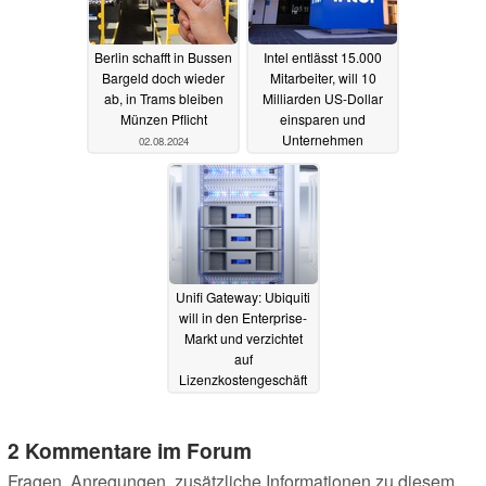
Berlin schafft in Bussen
Intel entlässt 15.000
Bargeld doch wieder
Mitarbeiter, will 10
ab, in Trams bleiben
Milliarden US-Dollar
Münzen Pflicht
einsparen und
Unternehmen
02.08.2024
umstrukturieren
02.08.2024
Unifi Gateway: Ubiquiti
will in den Enterprise-
Markt und verzichtet
auf
Lizenzkostengeschäft
30.07.2024
2 Kommentare im Forum
Fragen, Anregungen, zusätzliche Informationen zu diesem