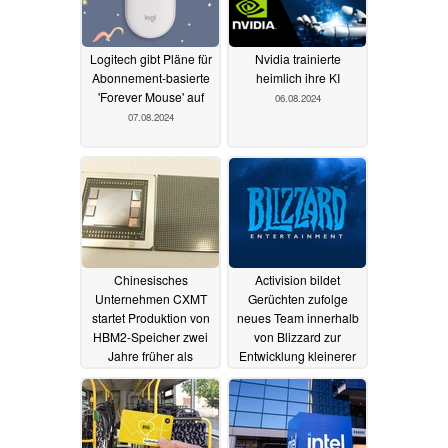
Logitech gibt Pläne für
Nvidia trainierte
Abonnement-basierte
heimlich ihre KI
'Forever Mouse' auf
06.08.2024
07.08.2024
Chinesisches
Activision bildet
Unternehmen CXMT
Gerüchten zufolge
startet Produktion von
neues Team innerhalb
HBM2-Speicher zwei
von Blizzard zur
Jahre früher als
Entwicklung kleinerer
geplant
AA-Spiele
05.08.2024
03.08.2024