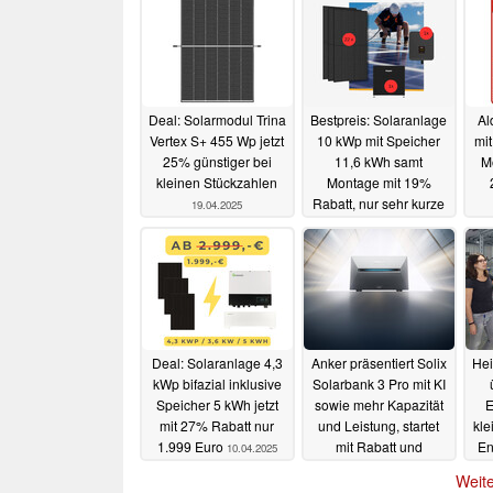
Deal: Solarmodul Trina
Bestpreis: Solaranlage
Al
Vertex S+ 455 Wp jetzt
10 kWp mit Speicher
mi
25% günstiger bei
11,6 kWh samt
M
kleinen Stückzahlen
Montage mit 19%
Rabatt, nur sehr kurze
19.04.2025
Zeit
16.04.2025
Deal: Solaranlage 4,3
Anker präsentiert Solix
Hei
kWp bifazial inklusive
Solarbank 3 Pro mit KI
Speicher 5 kWh jetzt
sowie mehr Kapazität
E
mit 27% Rabatt nur
und Leistung, startet
kle
1.999 Euro
mit Rabatt und
En
10.04.2025
Geschenk
08.04.2025
Weite