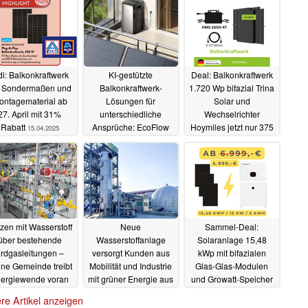
di: Balkonkraftwerk
KI-gestützte
Deal: Balkonkraftwerk
t Sondermaßen und
Balkonkraftwerk-
1.720 Wp bifazial Trina
ontagematerial ab
Lösungen für
Solar und
27. April mit 31%
unterschiedliche
Wechselrichter
Rabatt
Ansprüche: EcoFlow
Hoymiles jetzt nur 375
15.04.2025
präsentiert Stream
Euro
11.04.2025
Serie
15.04.2025
zen mit Wasserstoff
Neue
Sammel-Deal:
über bestehende
Wasserstoffanlage
Solaranlage 15,48
rdgasleitungen –
versorgt Kunden aus
kWp mit bifazialen
ine Gemeinde treibt
Mobilität und Industrie
Glas-Glas-Modulen
ergiewende voran
mit grüner Energie aus
und Growatt-Speicher
Abfällen
mit 29% Rabatt
08.04.2025
06.04.2025
re Artikel anzeigen
05.04.2025