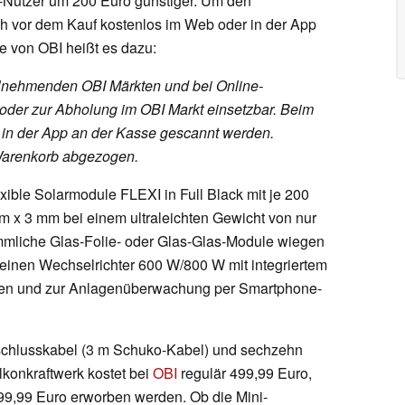
Nutzer um 200 Euro günstiger. Um den
ich vor dem Kauf kostenlos im Web oder in der App
te von OBI heißt es dazu:
eilnehmenden OBI Märkten und bei Online-
oder zur Abholung im OBI Markt einsetzbar. Beim
 in der App an der Kasse gescannt werden.
 Warenkorb abgezogen.
exible Solarmodule FLEXI in Full Black mit je 200
x 3 mm bei einem ultraleichten Gewicht von nur
mmliche Glas-Folie- oder Glas-Glas-Module wiegen
einen Wechselrichter 600 W/800 W mit integriertem
ten und zur Anlagenüberwachung per Smartphone-
schlusskabel (3 m Schuko-Kabel) und sechzehn
onkraftwerk kostet bei
OBI
regulär 499,99 Euro,
299,99 Euro erworben werden. Ob die Mini-