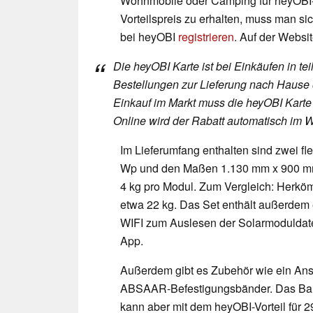
Wohnmobile oder Camping für heyOBI-
Vorteilspreis zu erhalten, muss man s
bei heyOBI
registrieren
. Auf der Websi
Die heyOBI Karte ist bei Einkäufen in t
Bestellungen zur Lieferung nach Hause 
Einkauf im Markt muss die heyOBI Karte
Online wird der Rabatt automatisch im
Im Lieferumfang enthalten sind zwei fl
Wp und den Maßen 1.130 mm x 900 mm 
4 kg pro Modul. Zum Vergleich: Herkö
etwa 22 kg. Das Set enthält außerdem 
WIFI zum Auslesen der Solarmodulda
App.
Außerdem gibt es Zubehör wie ein An
ABSAAR-Befestigungsbänder. Das Balk
kann aber mit dem heyOBI-Vorteil für 