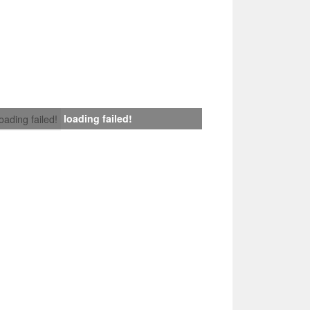
loading failed!
loading failed!