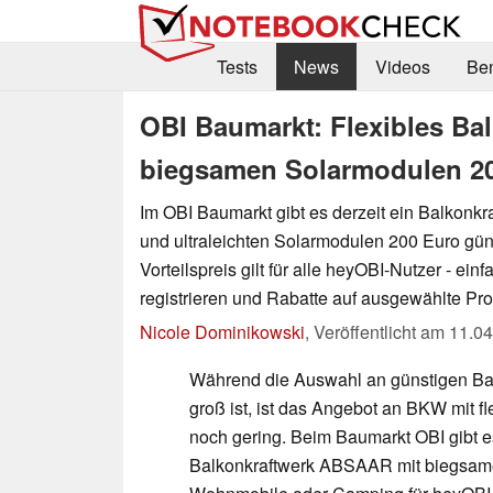
Tests
News
Videos
Be
OBI Baumarkt: Flexibles Ba
biegsamen Solarmodulen 20
Im OBI Baumarkt gibt es derzeit ein Balkonkra
und ultraleichten Solarmodulen 200 Euro gün
Vorteilspreis gilt für alle heyOBI-Nutzer - ein
registrieren und Rabatte auf ausgewählte Pro
Nicole Dominikowski
,
Veröffentlicht am
11.04
Während die Auswahl an günstigen Bal
groß ist, ist das Angebot an BKW mit f
noch gering. Beim Baumarkt OBI gibt es
Balkonkraftwerk ABSAAR mit biegsam