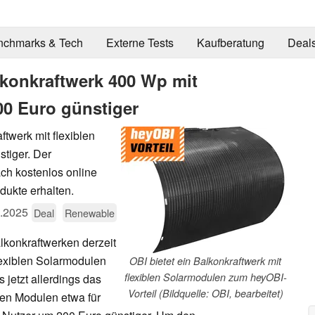
nchmarks & Tech
Externe Tests
Kaufberatung
Deal
lkonkraftwerk 400 Wp mit
0 Euro günstiger
ftwerk mit flexiblen
stiger. Der
fach kostenlos online
dukte erhalten.
.2025
Deal
Renewable
konkraftwerken derzeit
lexiblen Solarmodulen
OBI bietet ein Balkonkraftwerk mit
flexiblen Solarmodulen zum heyOBI-
 jetzt allerdings das
Vorteil (Bildquelle: OBI, bearbeitet)
en Modulen etwa für