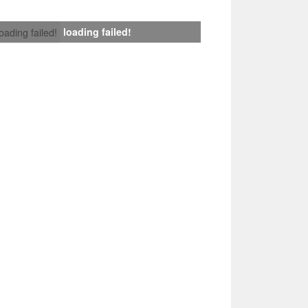
loading failed!
loading failed!