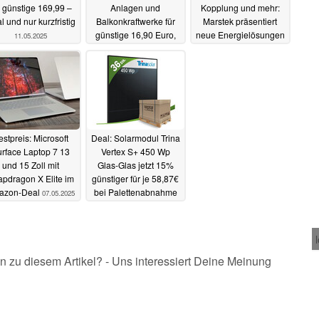
r günstige 169,99 –
Anlagen und
Kopplung und mehr:
al und nur kurzfristig
Balkonkraftwerke für
Marstek präsentiert
günstige 16,90 Euro,
neue Energielösungen
11.05.2025
befristet
08.05.2025
08.05.2025
estpreis: Microsoft
Deal: Solarmodul Trina
rface Laptop 7 13
Vertex S+ 450 Wp
und 15 Zoll mit
Glas-Glas jetzt 15%
pdragon X Elite im
günstiger für je 58,87€
azon-Deal
bei Palettenabnahme
07.05.2025
06.05.2025
n zu diesem Artikel? - Uns interessiert Deine Meinung