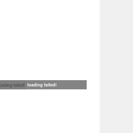
loading failed!
loading failed!