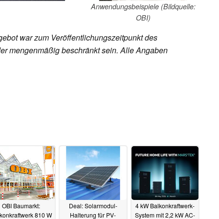
Anwendungsbeispiele (Bildquelle:
OBI)
ebot war zum Veröffentlichungszeitpunkt des
h oder mengenmäßig beschränkt sein. Alle Angaben
OBI Baumarkt:
Deal: Solarmodul-
4 kW Balkonkraftwerk-
konkraftwerk 810 W
Halterung für PV-
System mit 2,2 kW AC-