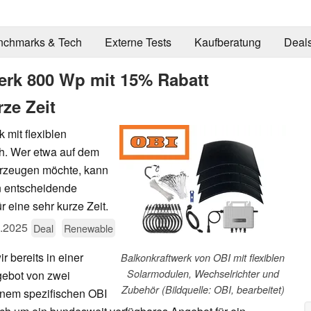
nchmarks & Tech
Externe Tests
Kaufberatung
Deal
werk 800 Wp mit 15% Rabatt
ze Zeit
 mit flexiblen
ch. Wer etwa auf dem
rzeugen möchte, kann
n entscheidende
ür eine sehr kurze Zeit.
.2025
Deal
Renewable
 bereits in einer
Balkonkraftwerk von OBI mit flexiblen
Solarmodulen, Wechselrichter und
gebot von zwei
Zubehör (Bildquelle: OBI, bearbeitet)
inem spezifischen OBI