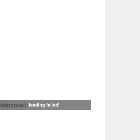
loading failed!
loading failed!