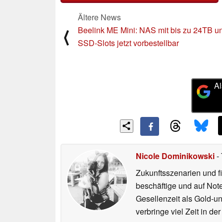
Ältere News
Beelink ME Mini: NAS mit bis zu 24TB u
⟨
SSD-Slots jetzt vorbestellbar
Al
Nicole Dominikowski
- 
Zukunftsszenarien und f
beschäftige und auf Not
Gesellenzeit als Gold-u
verbringe viel Zeit in d