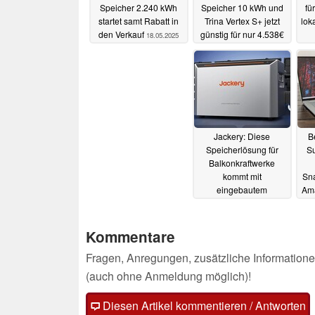
Speicher 2.240 kWh
Speicher 10 kWh und
fü
startet samt Rabatt in
Trina Vertex S+ jetzt
lok
den Verkauf
günstig für nur 4.538€
18.05.2025
12.05.2025
Jackery: Diese
B
Speicherlösung für
Su
Balkonkraftwerke
kommt mit
Sna
eingebautem
Am
Feuerlöscher
07.05.2025
Kommentare
Fragen, Anregungen, zusätzliche Informatione
(auch ohne Anmeldung möglich)!
Diesen Artikel kommentieren / Antworten