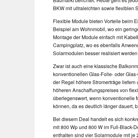
Baumarkt berichtet. Heute geht es jed
BKW mit ultraleichten sowie flexiblen
Flexible Module bieten Vorteile beim 
Beispiel am Wohnmobil, wo ein geringe
Montage der Module einfach mit Kabel
Campingplatz, wo es ebenfalls Anwendu
Solarmodulen besser realisiert werden
Zwar ist auch eine klassische Balkonmo
konventionellen Glas-Folie- oder Glas-G
der Regel höhere Stromerträge liefern
höheren Anschaffungspreises von flexi
überlegenswert, wenn konventionelle M
können, da es deutlich länger dauert, bis
Bei diesem Deal handelt es sich konk
mit 800 Wp und 800 W im Full-Black-D
enthalten sind vier Solarmodule mit j