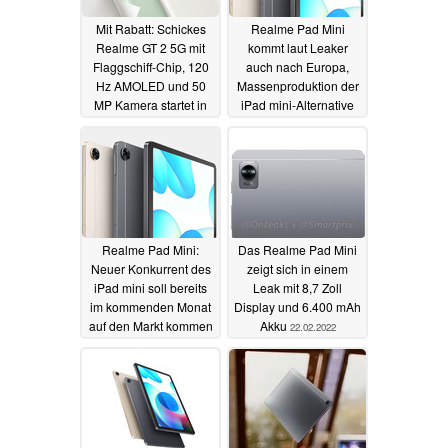
Mit Rabatt: Schickes
Realme Pad Mini
Realme GT 2 5G mit
kommt laut Leaker
Flaggschiff-Chip, 120
auch nach Europa,
Hz AMOLED und 50
Massenproduktion der
MP Kamera startet in
iPad mini-Alternative
den Verkauf
angelaufen
17.03.2022
14.03.2022
Realme Pad Mini:
Das Realme Pad Mini
Neuer Konkurrent des
zeigt sich in einem
iPad mini soll bereits
Leak mit 8,7 Zoll
im kommenden Monat
Display und 6.400 mAh
auf den Markt kommen
Akku
22.02.2022
28.02.2022