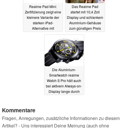
Realme Pad Mini:
Das Realme Pad
Zertifizierung zeigt eine
startet mit 10,4 Zoll
kleinere Variante der
Display und schlankem
starken iPad-
Aluminium-Gehäuse
Alternative mit
zum günstigen Preis
Mobilfunk
11.02.2022
09.09.2021
Die Aluminium-
Smartwatch realme
Watch S Pro hält auch
bei aktivem Always-on-
Display lange durch
17.08.2021
Kommentare
Fragen, Anregungen, zusätzliche Informationen zu diesem
Artikel? - Uns interessiert Deine Meinung (auch ohne