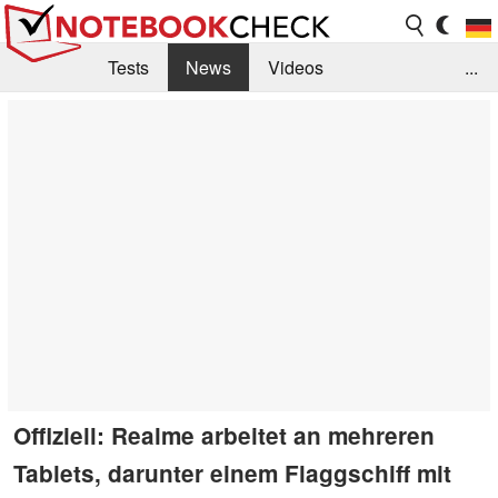
Tests
News
Videos
...
Benchmarks & Tech
Externe Tests
Kaufberatung
Deals
Suche
Jobs
Forum
Offiziell: Realme arbeitet an mehreren
Tablets, darunter einem Flaggschiff mit