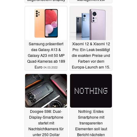
Rechenschaft ziehen
07.03.2022
07.03.2022
Samsung präsentiert
Xiaomi 12 & Xiaomi 12
das Galaxy A13 &
Pro: Ein Leak bestätigt
Galaxy A23 mit 50 MP
die exakten Preise und
Quad-Kameras ab 189
Farben vor dem
Euro
Europa-Launch am 15.
04.03.2022
März
04.03.2022
Doogee S98: Dual-
Nothing: Erstes
Display-Smartphone
Smartphone mit
startet mit
transparenten
Nachtsichtkamera für
Elementen soll laut
unter 250 Dollar
Bericht nächsten