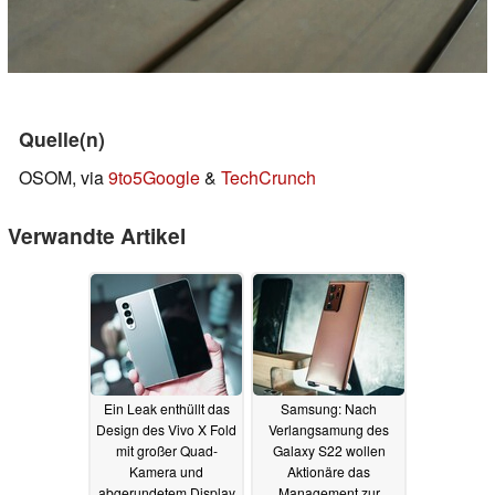
Quelle(n)
OSOM, via
9to5Google
&
TechCrunch
Verwandte Artikel
Ein Leak enthüllt das
Samsung: Nach
Design des Vivo X Fold
Verlangsamung des
mit großer Quad-
Galaxy S22 wollen
Kamera und
Aktionäre das
abgerundetem Display
Management zur