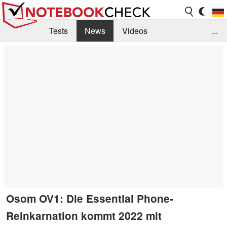
Tests
News
Videos
...
Benchmarks & Tech
Externe Tests
Kaufberatung
Deals
Suche
Jobs
Forum
Osom OV1: Die Essential Phone-
Reinkarnation kommt 2022 mit