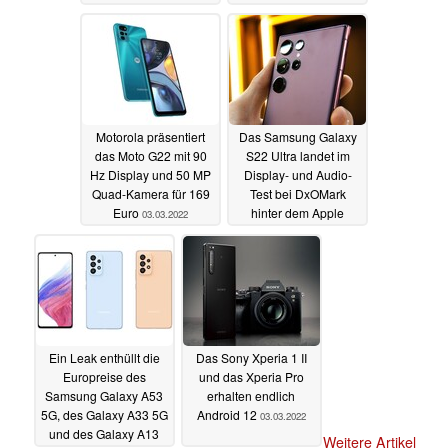
Monat kommen
03.03.2022
03.03.2022
Motorola präsentiert
Das Samsung Galaxy
das Moto G22 mit 90
S22 Ultra landet im
Hz Display und 50 MP
Display- und Audio-
Quad-Kamera für 169
Test bei DxOMark
Euro
hinter dem Apple
03.03.2022
iPhone 13 Pro
03.03.2022
Ein Leak enthüllt die
Das Sony Xperia 1 II
Europreise des
und das Xperia Pro
Samsung Galaxy A53
erhalten endlich
5G, des Galaxy A33 5G
Android 12
03.03.2022
und des Galaxy A13
Weitere Artikel