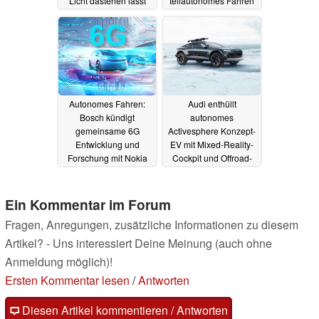
Licht dastehen lässt
teilautonomes Fahren
19.06.2023
15.05.2023
Autonomes Fahren:
Audi enthüllt
Bosch kündigt
autonomes
gemeinsame 6G
Activesphere Konzept-
Entwicklung und
EV mit Mixed-Reality-
Forschung mit Nokia
Cockpit und Offroad-
an
Features
27.02.2023
26.01.2023
Ein Kommentar im Forum
Fragen, Anregungen, zusätzliche Informationen zu diesem
Artikel? - Uns interessiert Deine Meinung (auch ohne
Anmeldung möglich)!
Ersten Kommentar lesen
/
Antworten
Diesen Artikel kommentieren / Antworten