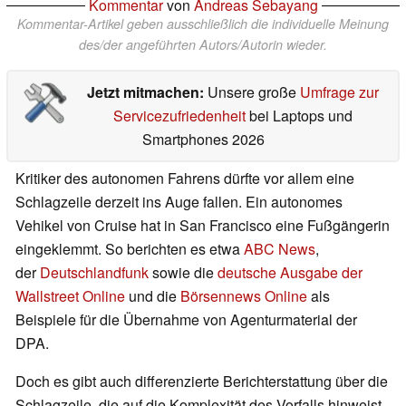
Kommentar
von
Andreas Sebayang
Kommentar-Artikel geben ausschließlich die individuelle Meinung
des/der angeführten Autors/Autorin wieder.
Jetzt mitmachen:
Unsere große
Umfrage zur
Servicezufriedenheit
bei Laptops und
Smartphones 2026
Kritiker des autonomen Fahrens dürfte vor allem eine
Schlagzeile derzeit ins Auge fallen. Ein autonomes
Vehikel von Cruise hat in San Francisco eine Fußgängerin
eingeklemmt. So berichten es etwa
ABC News
,
der
Deutschlandfunk
sowie die
deutsche Ausgabe der
Wallstreet Online
und die
Börsennews Online
als
Beispiele für die Übernahme von Agenturmaterial der
DPA.
Doch es gibt auch differenzierte Berichterstattung über die
Schlagzeile, die auf die Komplexität des Vorfalls hinweist.