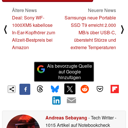
Ältere News
Neuere News
Deal: Sony WF-
Samsungs neue Portable
1000XM5 kabellose
SSD T9 erreicht 2.000
⟨
⟩
In-Ear-Kopfhörer zum
MB/s über USB-C,
Allzeit-Bestpreis bei
übersteht Stürze und
Amazon
extreme Temperaturen
Als bevorzugte Quelle
auf Google
hinzufügen
Andreas Sebayang
- Tech Writer
-
1015 Artikel auf Notebookcheck