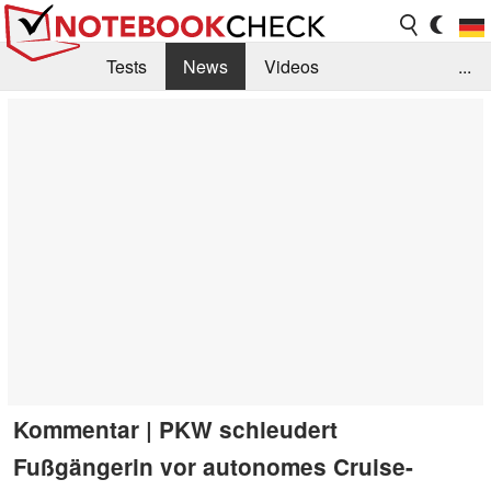
Tests
News
Videos
...
Benchmarks & Tech
Externe Tests
Kaufberatung
Deals
Suche
Jobs
Forum
Kommentar | PKW schleudert
Fußgängerin vor autonomes Cruise-