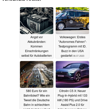
Angst vor
Volkswagen: Erstes
Akkubränden:
"Autonomes Fahren"-
Kommen
Testprogramm mit ID.
Einschränkungen
Buzz in den USA
selbst für Autobatterien
gestartet
08.07.2023
von Verbrennern?
01.04.2024
580 Euro für ein
Citroën C5 X: Neuer
Bahnticket? Wie ein
Plug-In-Hybrid mit 133
Tweet die Deutsche
kW (180 PS) und Drive
Bahn in schlechtem
Assist Plus 2.0 für