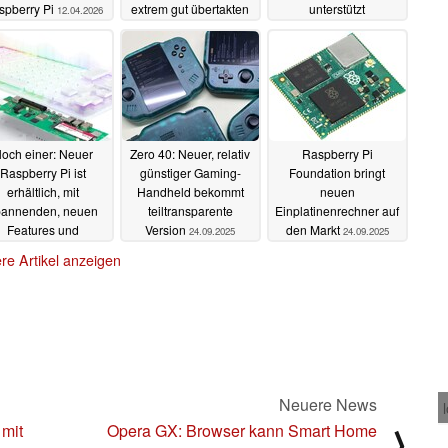
spberry Pi
extrem gut übertakten
unterstützt
12.04.2026
verschiedene
21.02.2026
Standards
19.11.2025
och einer: Neuer
Zero 40: Neuer, relativ
Raspberry Pi
Raspberry Pi ist
günstiger Gaming-
Foundation bringt
erhältlich, mit
Handheld bekommt
neuen
pannenden, neuen
teiltransparente
Einplatinenrechner auf
Features und
Version
den Markt
24.09.2025
24.09.2025
hanischer Tastatur
re Artikel anzeigen
25.09.2025
Neuere News
mit
Opera GX: Browser kann Smart Home
⟩