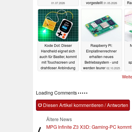
vorgestellt
Ra
01.07.2026
31.05.2026
Kode Dot: Dieser
Raspberry Pi:
N
Handheld eignet sich
Einplatinenrechner
auch für Bastler, kommt
erhalten neues
mit Touchscreen und
Betriebssystem - und
s
drahtloser Anbindung
werden teurer
02.10.2025
mec
07.11.2025
Weite
Loading Comments
Diesen Artikel kommentieren / Antworten
Ältere News
MPG Infinite Z3 X3D: Gaming-PC kommt 
⟨