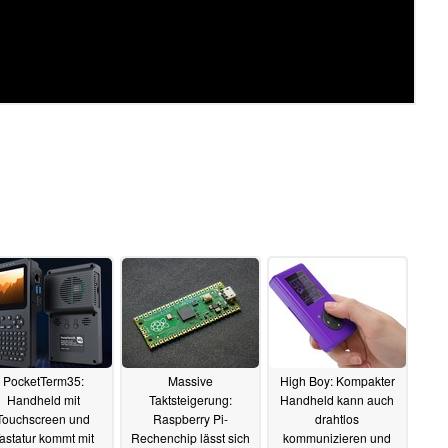
PocketTerm35:
Massive
High Boy: Kompakter
Handheld mit
Taktsteigerung:
Handheld kann auch
Touchscreen und
Raspberry Pi-
drahtlos
astatur kommt mit
Rechenchip lässt sich
kommunizieren und