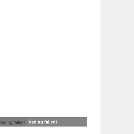
loading failed!
loading failed!