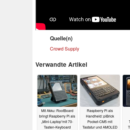
Quelle(n)
Crowd Supply
Verwandte Artikel
Mit Akku: RootBoard
Raspberry Pi als
bringt Raspberry Pi als
Handheld: piBrick
„Mini-Laptop“mit 70-
Pocket-CM5 mit
Tasten-Keyboard
Tastatur und AMOLED
T