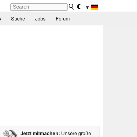
▼
s
Suche
Jobs
Forum
Jetzt mitmachen:
Unsere große