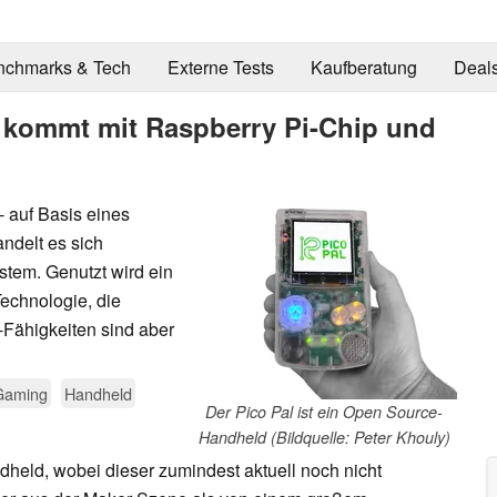
nchmarks & Tech
Externe Tests
Kaufberatung
Deal
 kommt mit Raspberry Pi-Chip und
- auf Basis eines
ndelt es sich
stem. Genutzt wird ein
Technologie, die
Fähigkeiten sind aber
Gaming
Handheld
Der Pico Pal ist ein Open Source-
Handheld (Bildquelle: Peter Khouly)
held, wobei dieser zumindest aktuell noch nicht