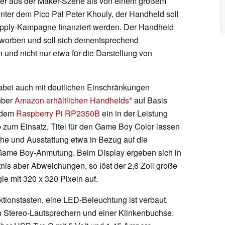
 eher aus der Maker-Szene als von einem großem
nter dem Pico Pal Peter Khouly, der Handheld soll
ply-Kampagne finanziert werden. Der Handheld
eworben und soll sich dementsprechend
und nicht nur etwa für die Darstellung von
dabei auch mit deutlichen Einschränkungen
über
Amazon erhältlichen Handhelds
auf Basis
 dem
Raspberry Pi RP2350B
ein in der Leistung
zum Einsatz, Titel für den Game Boy Color lassen
he und Ausstattung etwa in Bezug auf die
 Game Boy-Anmutung. Beim Display ergeben sich in
nis aber Abweichungen, so löst der 2,6 Zoll große
ie mit 320 x 320 Pixeln auf.
tionstasten, eine LED-Beleuchtung ist verbaut.
 Stereo-Lautsprechern und einer Klinkenbuchse.