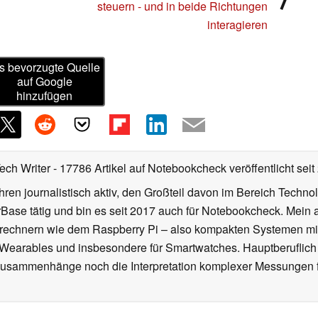
steuern - und in beide Richtungen
interagieren
s bevorzugte Quelle
auf Google
hinzufügen
Tech Writer
- 17786 Artikel auf Notebookcheck veröffentlicht
seit
ahren journalistisch aktiv, den Großteil davon im Bereich Techn
se tätig und bin es seit 2017 auch für Notebookcheck. Mein ak
rechnern wie dem Raspberry Pi – also kompakten Systemen mit
n Wearables und insbesondere für Smartwatches. Hauptberuflich
Zusammenhänge noch die Interpretation komplexer Messungen f