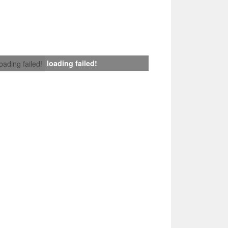
loading failed!
loading failed!