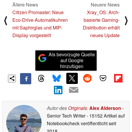
Ältere News
Neuere News
Citizen Promaster: Neue
Xray_OS: Arch-
⟨
⟩
Eco-Drive-Automatikuhren
basierte Gaming-
mit Saphirglas und MIP-
Distribution erhält
Display vorgestellt
neues Update
Als bevorzugte Quelle
auf Google
hinzufügen
Autor des
Originals
:
Alex Alderson
-
Senior Tech Writer
- 15152 Artikel auf
Notebookcheck veröffentlicht
seit
2018