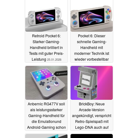
Retroid Pocket 6:
Pocket 6: Dieser
Starker Gaming-
schnelle Gaming-
Handheld brilliert in
Handheld mit
Tests mit guter Preis-
moderner Technik ist
Leistung
wieder vorbestellbar
25.01.2026
19.12.2025
Anbernic RG477V soll
BrickBoy: Neue
als leistungsstarker
Arcade-Version
Gaming-Handheld für
angekündigt, verspricht
die Emulationund
Retro-Spielspaß mit
Android-Gaming schon
Lego-DNA auch auf
in Kürze starten
großem Bildschirm