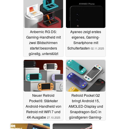
26.11.2025
22.11.2025
Anbernic RG DS:
Ayaneo zeigt erstes
Gaming-Handheld mit
eigenes, Gaming-
zwei Bildschirmen
Smartphone mit
startet besonders
Schultertasten
02.11.2025
günstig, unterstützt
Android und Streaming
von Triple-A-Titeln
02.11.2025
Neuer Retroid
Retroid Pocket G2
Pocket 6: Stärkster
bringt Android 15,
Android-Handheld von
AMOLED-Display und
Retroid mit WiFi 7 und
Snapdragon-SoC in
4K-Ausgabe
günstigeren Gaming-
27.10.2025
Handheld
27.10.2025