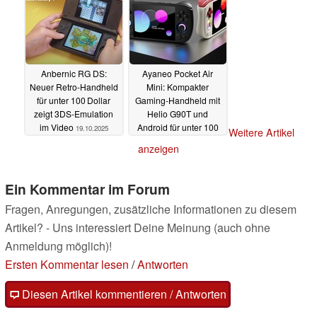
Anbernic RG DS:
Ayaneo Pocket Air
Neuer Retro-Handheld
Mini: Kompakter
für unter 100 Dollar
Gaming-Handheld mit
zeigt 3DS-Emulation
Helio G90T und
im Video
Android für unter 100
19.10.2025
Weitere Artikel
Euro vorbestellbar
anzeigen
17.10.2025
Ein Kommentar im Forum
Fragen, Anregungen, zusätzliche Informationen zu diesem
Artikel? - Uns interessiert Deine Meinung (auch ohne
Anmeldung möglich)!
Ersten Kommentar lesen
/
Antworten
Diesen Artikel kommentieren / Antworten