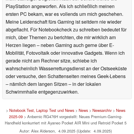
PlayStation angeworfen. Als ich schließlich meinen
ersten PC bekam, war es vollends um mich geschehen.
Meine Leidenschaft fürs Gaming ist seitdem nie wieder
abgeflacht. Für Notebookcheck zu schreiben bedeutet für
mich, über Themen zu berichten, die mir wirklich am
Herzen liegen – neben Gaming auch gerne über E-
Mobilität, Fotovoltaik oder innovative Gadgets. Wenn ich
gerade nicht am Rechner sitze, schiebe ich
wahrscheinlich Wasserrettungsdienst an der Ostseeküste
oder versuche, den Schattenseiten meines Geek-Lebens
– nämlich dem langen Sitzen – in der lokalen
Schwimmhalle entgegenzuwirken.
>
Notebook Test, Laptop Test und News
>
News
>
Newsarchiv
>
News
2025-09
> Anbernic RG476H vorgestellt: Neues Premium-Gaming-
Handheld konkurriert mit Ayaneo Pocket AIR Mini und Retroid Pocket 5
Autor: Alex Alderson, 4.09.2025 (Update: 4.09.2025)