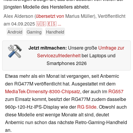
jüngsten Modelle des Herstellers abhebt.
Alex Alderson (
übersetzt von
Marius Müller),
Veröffentlicht
am
04.09.2025
🇺🇸
🇪🇸
...
Android
Gaming
Handheld
Jetzt mitmachen:
Unsere große
Umfrage zur
Servicezufriedenheit
bei Laptops und
Smartphones 2026
Etwas mehr als ein Monat ist vergangen, seit Anbernic
den RG477M veröffentlicht hat. Ausgestattet mit dem
MediaTek-Dimensity-8300-Chipsatz
, der auch im
RG557
zum Einsatz kommt, besitzt der RG477M zudem dasselbe
960p-120-Hz-IPS-Display wie der
RG Slide
. Obwohl auch
diese Modelle erst wenige Monate alt sind, deutet
Anbernic nun schon das nächste Retro-Gaming-Handheld
an.