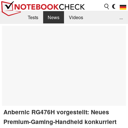
Tests
News
Videos
...
Benchmarks & Tech
Externe Tests
Kaufberatung
Deals
Suche
Jobs
Forum
Anbernic RG476H vorgestellt: Neues
Premium-Gaming-Handheld konkurriert